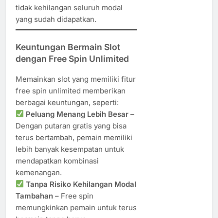
tidak kehilangan seluruh modal
yang sudah didapatkan.
Keuntungan Bermain Slot
dengan Free Spin Unlimited
Memainkan slot yang memiliki fitur
free spin unlimited memberikan
berbagai keuntungan, seperti:
Peluang Menang Lebih Besar
–
Dengan putaran gratis yang bisa
terus bertambah, pemain memiliki
lebih banyak kesempatan untuk
mendapatkan kombinasi
kemenangan.
Tanpa Risiko Kehilangan Modal
Tambahan
– Free spin
memungkinkan pemain untuk terus