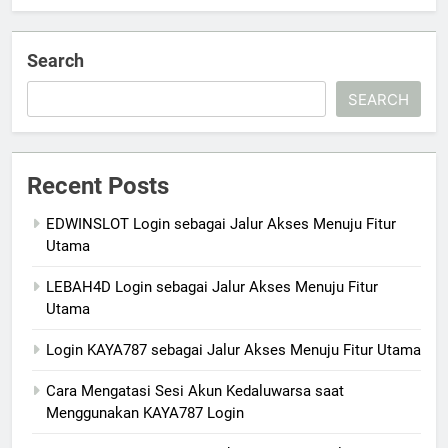
Search
SEARCH
Recent Posts
EDWINSLOT Login sebagai Jalur Akses Menuju Fitur
Utama
LEBAH4D Login sebagai Jalur Akses Menuju Fitur
Utama
Login KAYA787 sebagai Jalur Akses Menuju Fitur Utama
Cara Mengatasi Sesi Akun Kedaluwarsa saat
Menggunakan KAYA787 Login