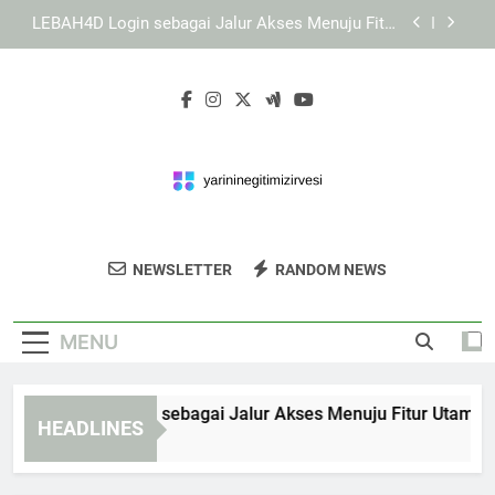
Skip
Login KAYA787 sebagai Jalur Akses Menuju Fitur
to
Utama
content
Cara Mengatasi Sesi Akun Kedaluwarsa saat
Menggunakan KAYA787 Login
EDWINSLOT Login sebagai Jalur Akses Menuju
Fitur Utama
LEBAH4D Login sebagai Jalur Akses Menuju Fitur
Utama
Login KAYA787 sebagai Jalur Akses Menuju Fitur
Utama
Yarin Inegitim
Dapatkan Pelatihan Profesional Dan
Cara Mengatasi Sesi Akun Kedaluwarsa saat
NEWSLETTER
RANDOM NEWS
Zirvesi
Menggunakan KAYA787 Login
Workshop Yang Mendukung Karier Anda Di
Yarini Negitim Izirvesi.
MENU
WINSLOT Login sebagai Jalur Akses Menuju Fitur Utama
HEADLINES
Weeks Ago