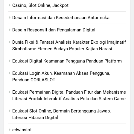
Casino, Slot Online, Jackpot
Desain Informasi dan Kesederhanaan Antarmuka
Desain Responsif dan Pengalaman Digital
Dunia Fiksi & Fantasi Analisis Karakter Ekologi Imajinatif
Simbolisme Elemen Budaya Populer Kajian Narasi
Edukasi Digital Keamanan Pengguna Panduan Platform
Edukasi Login Akun, Keamanan Akses Pengguna,
Panduan CORLASLOT
Edukasi Permainan Digital Panduan Fitur dan Mekanisme
Literasi Produk Interaktif Analisis Pola dan Sistem Game
Edukasi Slot Online, Bermain Bertanggung Jawab,
Literasi Hiburan Digital
edwinslot