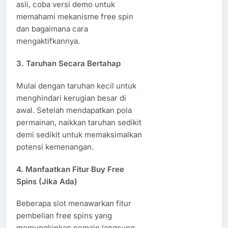
asli, coba versi demo untuk
memahami mekanisme free spin
dan bagaimana cara
mengaktifkannya.
3. Taruhan Secara Bertahap
Mulai dengan taruhan kecil untuk
menghindari kerugian besar di
awal. Setelah mendapatkan pola
permainan, naikkan taruhan sedikit
demi sedikit untuk memaksimalkan
potensi kemenangan.
4. Manfaatkan Fitur Buy Free
Spins (Jika Ada)
Beberapa slot menawarkan fitur
pembelian free spins yang
memungkinkan pemain langsung