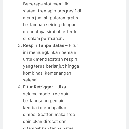
Beberapa slot memiliki
sistem free spin progresif di
mana jumlah putaran gratis
bertambah seiring dengan
munculnya simbol tertentu
di dalam permainan.
Respin Tanpa Batas
– Fitur
ini memungkinkan pemain
untuk mendapatkan respin
yang terus berlanjut hingga
kombinasi kemenangan
selesai.
Fitur Retrigger
– Jika
selama mode free spin
berlangsung pemain
kembali mendapatkan
simbol Scatter, maka free
spin akan direset dan
ditambahkan tanpa batas.