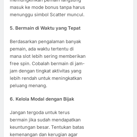
masuk ke mode bonus tanpa harus
menunggu simbol Scatter muncul.
5. Bermain di Waktu yang Tepat
Berdasarkan pengalaman banyak
pemain, ada waktu tertentu di
mana slot lebih sering memberikan
free spin. Cobalah bermain di jam-
jam dengan tingkat aktivitas yang
lebih rendah untuk meningkatkan
peluang menang.
6. Kelola Modal dengan Bijak
Jangan tergoda untuk terus
bermain jika sudah mendapatkan
keuntungan besar. Tentukan batas
kemenangan dan kerugian agar