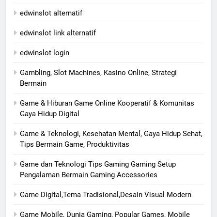
edwinslot alternatif
edwinslot link alternatif
edwinslot login
Gambling, Slot Machines, Kasino Online, Strategi
Bermain
Game & Hiburan Game Online Kooperatif & Komunitas
Gaya Hidup Digital
Game & Teknologi, Kesehatan Mental, Gaya Hidup Sehat,
Tips Bermain Game, Produktivitas
Game dan Teknologi Tips Gaming Gaming Setup
Pengalaman Bermain Gaming Accessories
Game Digital,Tema Tradisional,Desain Visual Modern
Game Mobile, Dunia Gaming, Popular Games, Mobile