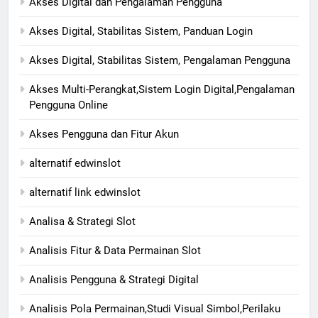
Akses Digital dan Pengalaman Pengguna
Akses Digital, Stabilitas Sistem, Panduan Login
Akses Digital, Stabilitas Sistem, Pengalaman Pengguna
Akses Multi-Perangkat,Sistem Login Digital,Pengalaman
Pengguna Online
Akses Pengguna dan Fitur Akun
alternatif edwinslot
alternatif link edwinslot
Analisa & Strategi Slot
Analisis Fitur & Data Permainan Slot
Analisis Pengguna & Strategi Digital
Analisis Pola Permainan,Studi Visual Simbol,Perilaku