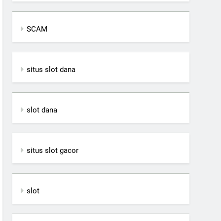
SCAM
situs slot dana
slot dana
situs slot gacor
slot