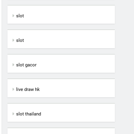
slot
slot
slot gacor
live draw hk
slot thailand