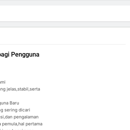
agi Pengguna
ami
g jelas,stabil,serta
una Baru
 sering dicari
asi,dan pengalaman
a pemula,hal pertama