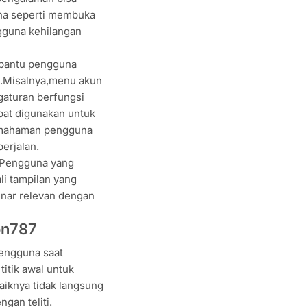
na seperti membuka
gguna kehilangan
bantu pengguna
as.Misalnya,menu akun
gaturan berfungsi
pat digunakan untuk
emahaman pengguna
erjalan.
.Pengguna yang
i tampilan yang
enar relevan dengan
on787
pengguna saat
itik awal untuk
iknya tidak langsung
gan teliti.