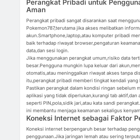
Perangkat Pribadi untuk Penggun
Aman
Perangkat pribadi sangat disarankan saat menggun
Pokemon787,terutama jika akses melibatkan inform
akun.Smartphone,laptop,atau komputer pribadi mem
baik terhadap riwayat browser,pengaturan keama
data,dan sesi login.
Jika menggunakan perangkat umum,risiko data terti
besar.Pengguna mungkin lupa keluar dari akun,men
otomatis,atau meninggalkan riwayat akses tanpa di
itu,perangkat pribadi memberi tingkat kendali yang l
Pastikan perangkat dalam kondisi ringan sebelum
aplikasi yang tidak diperlukan,kurangi tab aktif,dan 
seperti PIN,pola,sidik jari,atau kata sandi perangk
ini membantu menjaga keamanan sekaligus kenya
Koneksi Internet sebagai Faktor P
Koneksi internet berpengaruh besar terhadap pen
penggunaan.Jika jaringan lemah atau sering terput