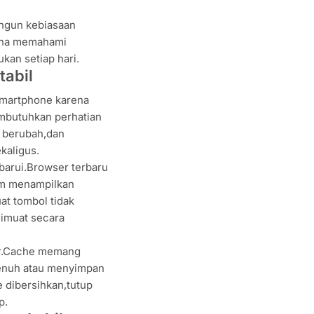
ngun kebiasaan
guna memahami
an setiap hari.
tabil
martphone karena
embutuhkan perhatian
a berubah,dan
kaligus.
barui.Browser terbaru
lam menampilkan
t tombol tidak
dimuat secara
er.Cache memang
penuh atau menyimpan
e dibersihkan,tutup
p.