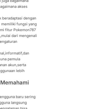
i juga bagaimana
 bagaimana akses
 beradaptasi dengan
 memiliki fungsi yang
ami fitur Pokemon787
,mulai dari mengenali
engaturan
al,informatif,dan
guna pemula
anan akun,serta
nggunaan lebih
u Memahami
pengguna baru sering
ngguna langsung
pengalaman bisa