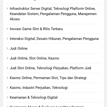
Infrastruktur Server Digital, Teknologi Platform Online,
Keandalan Sistem, Pengalaman Pengguna, Manajemen
Akses
Inovasi Game Slot & Rilis Terbaru
Interaksi Digital, Desain Hiburan, Pengalaman Pengguna
Judi Online
Judi Online, Slot Online, Kasino
Judi Slot Online, Teknologi Perjudian, Platform Judi
Kasino Online, Permainan Slot, Tips dan Strategi
Kasino, Industri Perjudian, Teknologi
Keamanan & Teknologi Digital