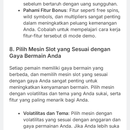
sebelum bertaruh dengan uang sungguhan.
Pahami Fitur Bonus
: Fitur seperti free spins,
wild symbols, dan multipliers sangat penting
dalam meningkatkan peluang kemenangan
Anda. Cobalah untuk mempelajari cara kerja
fitur-fitur tersebut di mode demo.
8.
Pilih Mesin Slot yang Sesuai dengan
Gaya Bermain Anda
Setiap pemain memiliki gaya bermain yang
berbeda, dan memilih mesin slot yang sesuai
dengan gaya Anda sangat penting untuk
meningkatkan kenyamanan bermain. Pilih mesin
dengan volatilitas dan tema yang Anda sukai, serta
fitur yang paling menarik bagi Anda.
Volatilitas dan Tema
: Pilih mesin dengan
volatilitas yang sesuai dengan anggaran dan
gaya permainan Anda. Jika Anda lebih suka