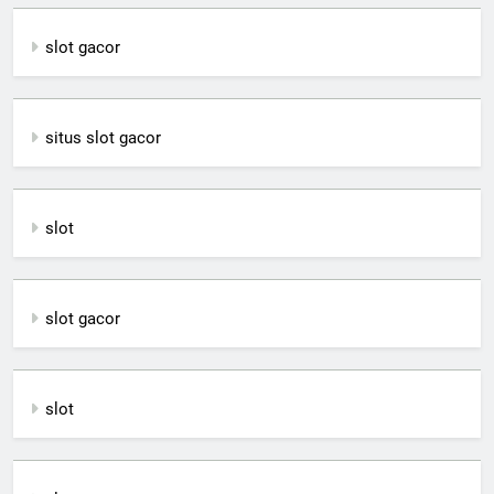
slot gacor
situs slot gacor
slot
slot gacor
slot