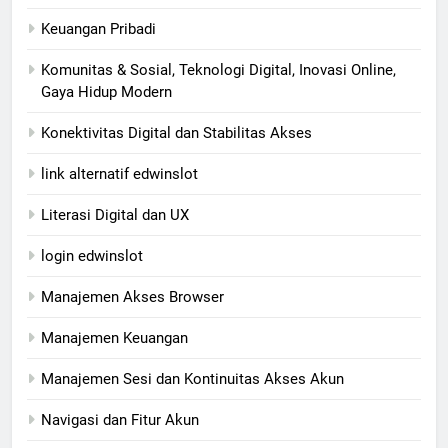
Keuangan Pribadi
Komunitas & Sosial, Teknologi Digital, Inovasi Online,
Gaya Hidup Modern
Konektivitas Digital dan Stabilitas Akses
link alternatif edwinslot
Literasi Digital dan UX
login edwinslot
Manajemen Akses Browser
Manajemen Keuangan
Manajemen Sesi dan Kontinuitas Akses Akun
Navigasi dan Fitur Akun