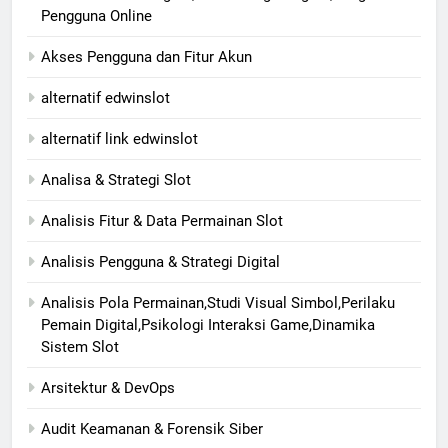
Pengguna Online
Akses Pengguna dan Fitur Akun
alternatif edwinslot
alternatif link edwinslot
Analisa & Strategi Slot
Analisis Fitur & Data Permainan Slot
Analisis Pengguna & Strategi Digital
Analisis Pola Permainan,Studi Visual Simbol,Perilaku
Pemain Digital,Psikologi Interaksi Game,Dinamika
Sistem Slot
Arsitektur & DevOps
Audit Keamanan & Forensik Siber