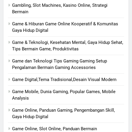
Gambling, Slot Machines, Kasino Online, Strategi
Bermain
Game & Hiburan Game Online Kooperatif & Komunitas
Gaya Hidup Digital
Game & Teknologi, Kesehatan Mental, Gaya Hidup Sehat,
Tips Bermain Game, Produktivitas
Game dan Teknologi Tips Gaming Gaming Setup
Pengalaman Bermain Gaming Accessories
Game Digital,Tema Tradisional,Desain Visual Modern
Game Mobile, Dunia Gaming, Popular Games, Mobile
Analysis
Game Online, Panduan Gaming, Pengembangan Skill,
Gaya Hidup Digital
Game Online, Slot Online, Panduan Bermain