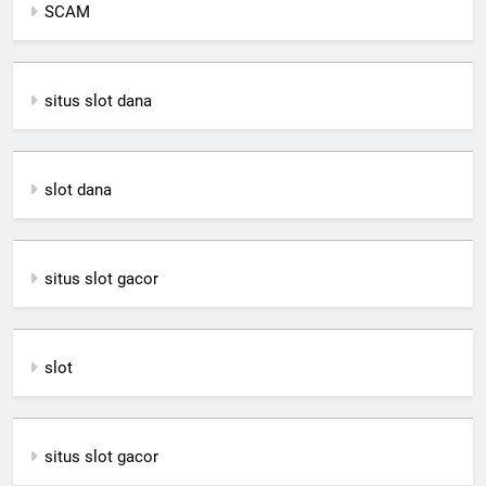
SCAM
situs slot dana
slot dana
situs slot gacor
slot
situs slot gacor