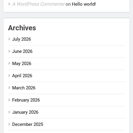
A WordPress Commenter
on
Hello world!
Archives
July 2026
June 2026
May 2026
April 2026
March 2026
February 2026
January 2026
December 2025