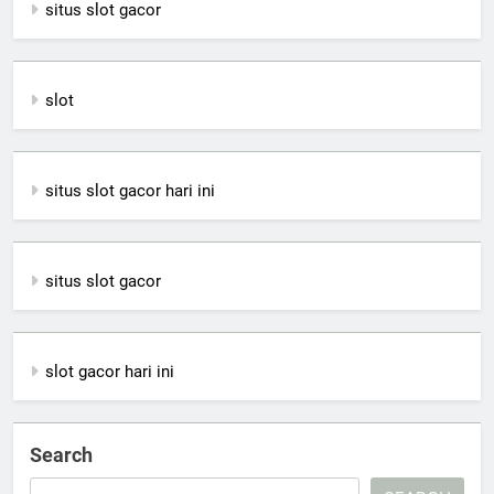
situs slot gacor
slot
situs slot gacor hari ini
situs slot gacor
slot gacor hari ini
Search