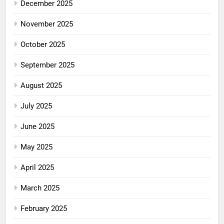
December 2025
November 2025
October 2025
September 2025
August 2025
July 2025
June 2025
May 2025
April 2025
March 2025
February 2025