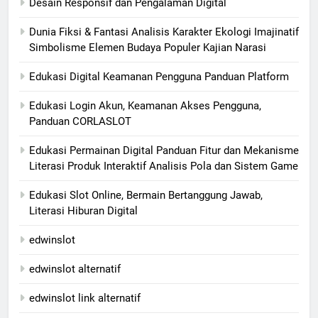
Desain Responsif dan Pengalaman Digital
Dunia Fiksi & Fantasi Analisis Karakter Ekologi Imajinatif
Simbolisme Elemen Budaya Populer Kajian Narasi
Edukasi Digital Keamanan Pengguna Panduan Platform
Edukasi Login Akun, Keamanan Akses Pengguna,
Panduan CORLASLOT
Edukasi Permainan Digital Panduan Fitur dan Mekanisme
Literasi Produk Interaktif Analisis Pola dan Sistem Game
Edukasi Slot Online, Bermain Bertanggung Jawab,
Literasi Hiburan Digital
edwinslot
edwinslot alternatif
edwinslot link alternatif