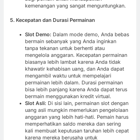
kemenangan yang sangat menguntungkan.
5. Kecepatan dan Durasi Permainan
Slot Demo:
Dalam mode demo, Anda bebas
bermain sebanyak yang Anda inginkan
tanpa tekanan untuk berhenti atau
mengelola anggaran. Kecepatan permainan
biasanya lebih lambat karena Anda tidak
khawatir kehabisan uang, dan Anda dapat
mengambil waktu untuk mempelajari
permainan lebih dalam. Durasi permainan
bisa lebih panjang karena Anda dapat terus
bermain menggunakan kredit virtual.
Slot Asli:
Di sisi lain, permainan slot dengan
uang asli mungkin memerlukan pengelolaan
anggaran yang lebih hati-hati. Pemain harus
memperhatikan saldo mereka dan sering
kali membuat keputusan taruhan lebih cepat
karena mereka berusaha untuk