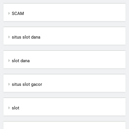
SCAM
situs slot dana
slot dana
situs slot gacor
slot