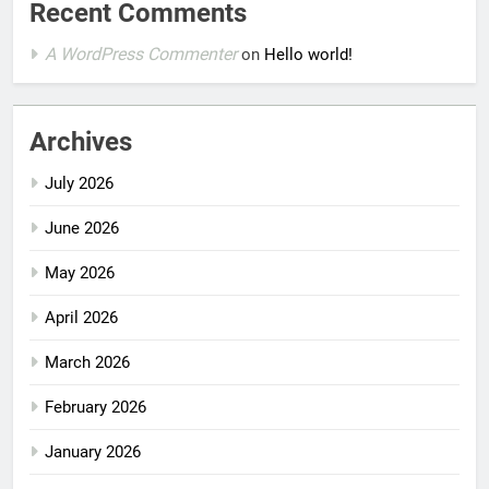
Recent Comments
A WordPress Commenter
on
Hello world!
Archives
July 2026
June 2026
May 2026
April 2026
March 2026
February 2026
January 2026