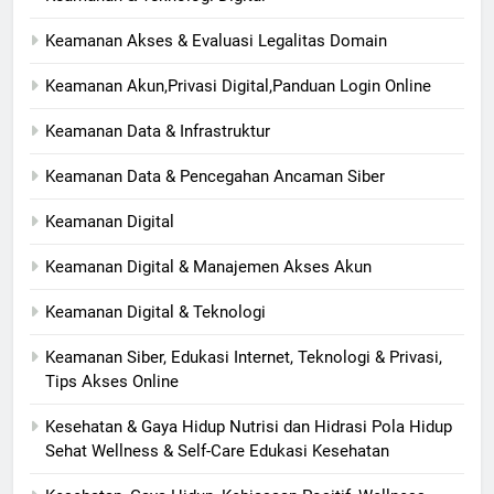
Keamanan Akses & Evaluasi Legalitas Domain
Keamanan Akun,Privasi Digital,Panduan Login Online
Keamanan Data & Infrastruktur
Keamanan Data & Pencegahan Ancaman Siber
Keamanan Digital
Keamanan Digital & Manajemen Akses Akun
Keamanan Digital & Teknologi
Keamanan Siber, Edukasi Internet, Teknologi & Privasi,
Tips Akses Online
Kesehatan & Gaya Hidup Nutrisi dan Hidrasi Pola Hidup
Sehat Wellness & Self-Care Edukasi Kesehatan