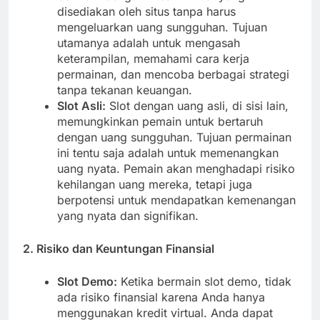
disediakan oleh situs tanpa harus
mengeluarkan uang sungguhan. Tujuan
utamanya adalah untuk mengasah
keterampilan, memahami cara kerja
permainan, dan mencoba berbagai strategi
tanpa tekanan keuangan.
Slot Asli:
Slot dengan uang asli, di sisi lain,
memungkinkan pemain untuk bertaruh
dengan uang sungguhan. Tujuan permainan
ini tentu saja adalah untuk memenangkan
uang nyata. Pemain akan menghadapi risiko
kehilangan uang mereka, tetapi juga
berpotensi untuk mendapatkan kemenangan
yang nyata dan signifikan.
2. Risiko dan Keuntungan Finansial
Slot Demo:
Ketika bermain slot demo, tidak
ada risiko finansial karena Anda hanya
menggunakan kredit virtual. Anda dapat