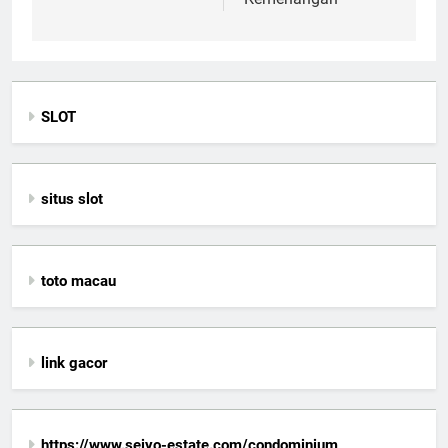
SLOT
situs slot
toto macau
link gacor
https://www.seiyo-estate.com/condominium