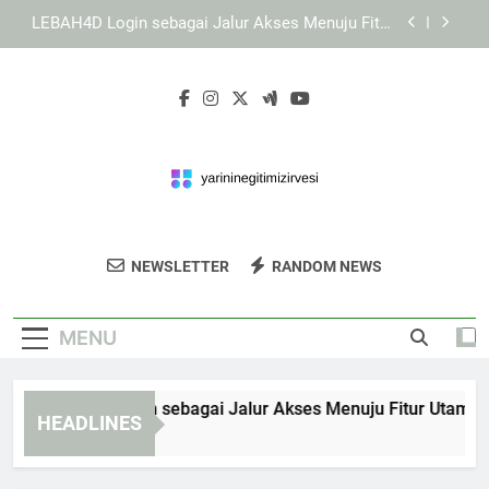
Skip
Login KAYA787 sebagai Jalur Akses Menuju Fitur
to
Utama
content
Cara Mengatasi Sesi Akun Kedaluwarsa saat
Menggunakan KAYA787 Login
EDWINSLOT Login sebagai Jalur Akses Menuju
Fitur Utama
LEBAH4D Login sebagai Jalur Akses Menuju Fitur
Utama
Login KAYA787 sebagai Jalur Akses Menuju Fitur
Utama
Yarin Inegitim
Dapatkan Pelatihan Profesional Dan
Cara Mengatasi Sesi Akun Kedaluwarsa saat
NEWSLETTER
RANDOM NEWS
Zirvesi
Menggunakan KAYA787 Login
Workshop Yang Mendukung Karier Anda Di
Yarini Negitim Izirvesi.
MENU
WINSLOT Login sebagai Jalur Akses Menuju Fitur Utama
HEADLINES
Weeks Ago