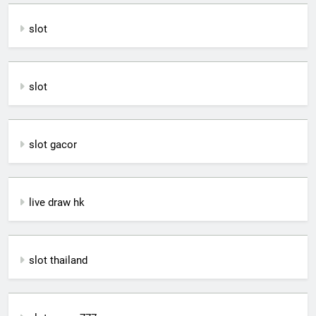
slot
slot
slot gacor
live draw hk
slot thailand