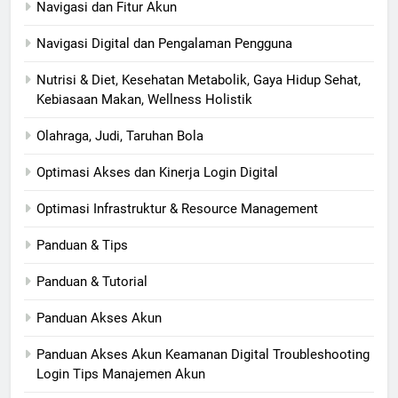
Navigasi dan Fitur Akun
Navigasi Digital dan Pengalaman Pengguna
Nutrisi & Diet, Kesehatan Metabolik, Gaya Hidup Sehat,
Kebiasaan Makan, Wellness Holistik
Olahraga, Judi, Taruhan Bola
Optimasi Akses dan Kinerja Login Digital
Optimasi Infrastruktur & Resource Management
Panduan & Tips
Panduan & Tutorial
Panduan Akses Akun
Panduan Akses Akun Keamanan Digital Troubleshooting
Login Tips Manajemen Akun