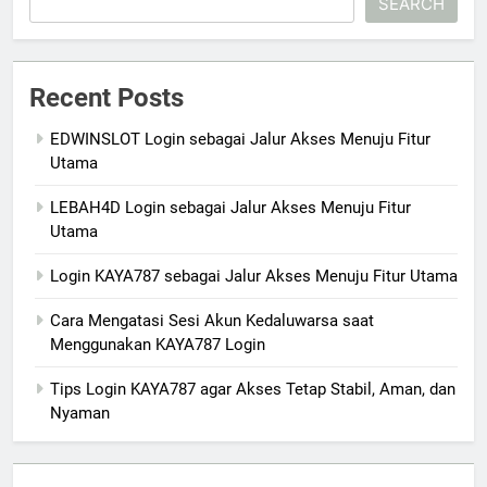
SEARCH
Recent Posts
EDWINSLOT Login sebagai Jalur Akses Menuju Fitur
Utama
LEBAH4D Login sebagai Jalur Akses Menuju Fitur
Utama
Login KAYA787 sebagai Jalur Akses Menuju Fitur Utama
Cara Mengatasi Sesi Akun Kedaluwarsa saat
Menggunakan KAYA787 Login
Tips Login KAYA787 agar Akses Tetap Stabil, Aman, dan
Nyaman