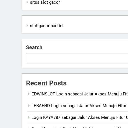
situs slot gacor
slot gacor hari ini
Search
Recent Posts
EDWINSLOT Login sebagai Jalur Akses Menuju Fi
LEBAH4D Login sebagai Jalur Akses Menuju Fitur
Login KAYA787 sebagai Jalur Akses Menuju Fitur