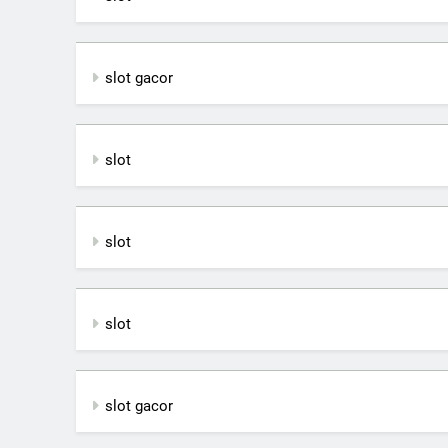
slot gacor
slot
slot
slot
slot gacor