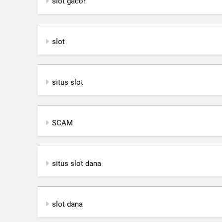
slot gacor
slot
situs slot
SCAM
situs slot dana
slot dana