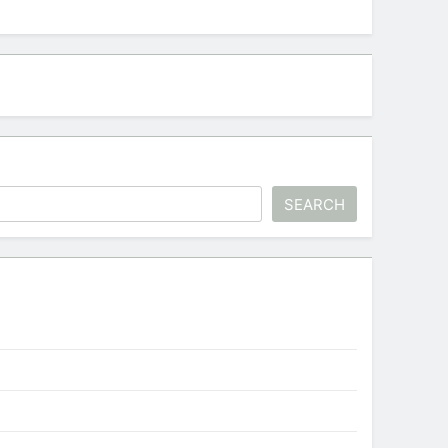
SEARCH