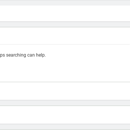
aps searching can help.