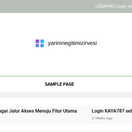
LEBAH4D Login se
Login KAYA787 se
Cara Mengatasi Sesi Akun Kedaluw
EDWINSLOT Login seb
LEBAH4D Login se
in Inegitim Zirvesi
elatihan Profesional Dan Workshop Yang Mendukung Karier Anda
Login KAYA787 se
SAMPLE PAGE
Cara Mengatasi Sesi Akun Kedaluw
kses Menuju Fitur Utama
Login KAYA787 sebagai Jalur
2 Weeks Ago