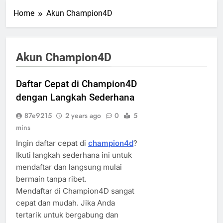
Home
Akun Champion4D
Akun Champion4D
Daftar Cepat di Champion4D
dengan Langkah Sederhana
87e9215
2 years ago
0
5
mins
Ingin daftar cepat di
champion4d
?
Ikuti langkah sederhana ini untuk
mendaftar dan langsung mulai
bermain tanpa ribet.
Mendaftar di Champion4D sangat
cepat dan mudah. Jika Anda
tertarik untuk bergabung dan