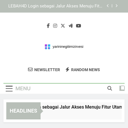
Skip
Login KAYA787 sebagai Jalur Akses Menuju Fitur
to
Utama
content
Cara Mengatasi Sesi Akun Kedaluwarsa saat
Menggunakan KAYA787 Login
EDWINSLOT Login sebagai Jalur Akses Menuju
Fitur Utama
LEBAH4D Login sebagai Jalur Akses Menuju Fitur
Utama
Login KAYA787 sebagai Jalur Akses Menuju Fitur
Utama
Yarin Inegitim
Dapatkan Pelatihan Profesional Dan
Cara Mengatasi Sesi Akun Kedaluwarsa saat
NEWSLETTER
RANDOM NEWS
Zirvesi
Menggunakan KAYA787 Login
Workshop Yang Mendukung Karier Anda Di
Yarini Negitim Izirvesi.
MENU
DWINSLOT Login sebagai Jalur Akses Menuju Fitur Utama
HEADLINES
Weeks Ago