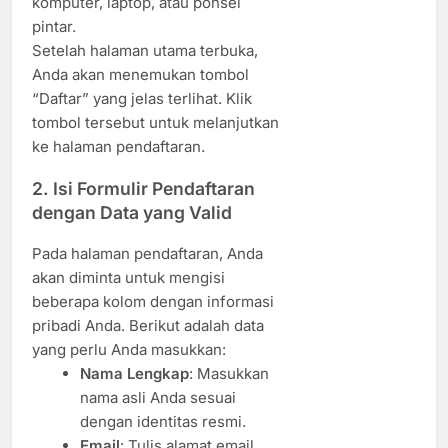
komputer, laptop, atau ponsel
pintar.
Setelah halaman utama terbuka,
Anda akan menemukan tombol
“Daftar” yang jelas terlihat. Klik
tombol tersebut untuk melanjutkan
ke halaman pendaftaran.
2.
Isi Formulir Pendaftaran
dengan Data yang Valid
Pada halaman pendaftaran, Anda
akan diminta untuk mengisi
beberapa kolom dengan informasi
pribadi Anda. Berikut adalah data
yang perlu Anda masukkan:
Nama Lengkap
: Masukkan
nama asli Anda sesuai
dengan identitas resmi.
Email
: Tulis alamat email