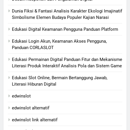
Dunia Fiksi & Fantasi Analisis Karakter Ekologi Imajinatif
Simbolisme Elemen Budaya Populer Kajian Narasi
Edukasi Digital Keamanan Pengguna Panduan Platform
Edukasi Login Akun, Keamanan Akses Pengguna,
Panduan CORLASLOT
Edukasi Permainan Digital Panduan Fitur dan Mekanisme
Literasi Produk Interaktif Analisis Pola dan Sistem Game
Edukasi Slot Online, Bermain Bertanggung Jawab,
Literasi Hiburan Digital
edwinslot
edwinslot alternatif
edwinslot link alternatif