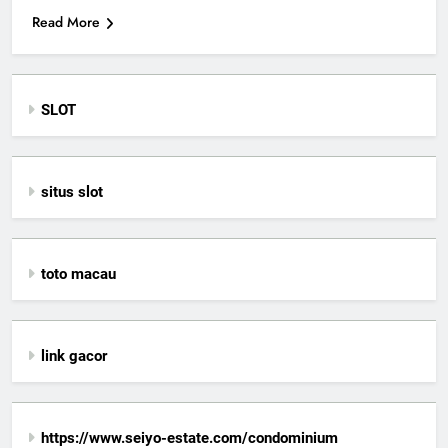
Read More
SLOT
situs slot
toto macau
link gacor
https://www.seiyo-estate.com/condominium