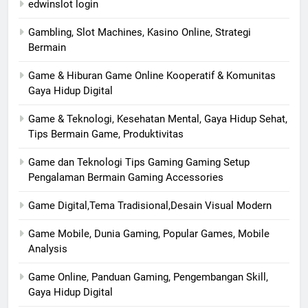
edwinslot login
Gambling, Slot Machines, Kasino Online, Strategi
Bermain
Game & Hiburan Game Online Kooperatif & Komunitas
Gaya Hidup Digital
Game & Teknologi, Kesehatan Mental, Gaya Hidup Sehat,
Tips Bermain Game, Produktivitas
Game dan Teknologi Tips Gaming Gaming Setup
Pengalaman Bermain Gaming Accessories
Game Digital,Tema Tradisional,Desain Visual Modern
Game Mobile, Dunia Gaming, Popular Games, Mobile
Analysis
Game Online, Panduan Gaming, Pengembangan Skill,
Gaya Hidup Digital