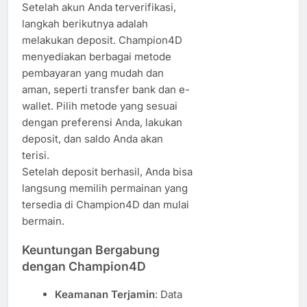
Setelah akun Anda terverifikasi,
langkah berikutnya adalah
melakukan deposit. Champion4D
menyediakan berbagai metode
pembayaran yang mudah dan
aman, seperti transfer bank dan e-
wallet. Pilih metode yang sesuai
dengan preferensi Anda, lakukan
deposit, dan saldo Anda akan
terisi.
Setelah deposit berhasil, Anda bisa
langsung memilih permainan yang
tersedia di Champion4D dan mulai
bermain.
Keuntungan Bergabung
dengan Champion4D
Keamanan Terjamin
: Data