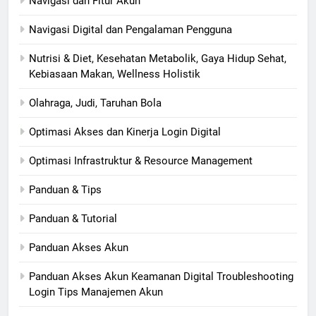
Navigasi dan Fitur Akun
Navigasi Digital dan Pengalaman Pengguna
Nutrisi & Diet, Kesehatan Metabolik, Gaya Hidup Sehat,
Kebiasaan Makan, Wellness Holistik
Olahraga, Judi, Taruhan Bola
Optimasi Akses dan Kinerja Login Digital
Optimasi Infrastruktur & Resource Management
Panduan & Tips
Panduan & Tutorial
Panduan Akses Akun
Panduan Akses Akun Keamanan Digital Troubleshooting
Login Tips Manajemen Akun