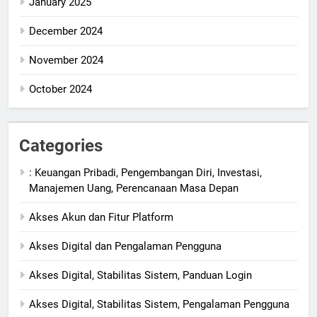
January 2025
December 2024
November 2024
October 2024
Categories
: Keuangan Pribadi, Pengembangan Diri, Investasi,
Manajemen Uang, Perencanaan Masa Depan
Akses Akun dan Fitur Platform
Akses Digital dan Pengalaman Pengguna
Akses Digital, Stabilitas Sistem, Panduan Login
Akses Digital, Stabilitas Sistem, Pengalaman Pengguna