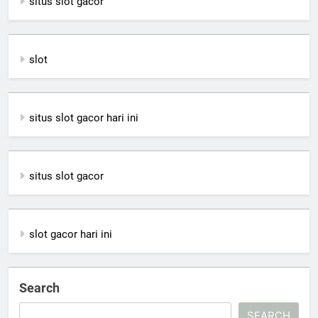
situs slot gacor
slot
situs slot gacor hari ini
situs slot gacor
slot gacor hari ini
Search
SEARCH