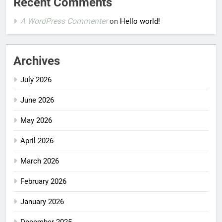
Recent Comments
A WordPress Commenter
on
Hello world!
Archives
July 2026
June 2026
May 2026
April 2026
March 2026
February 2026
January 2026