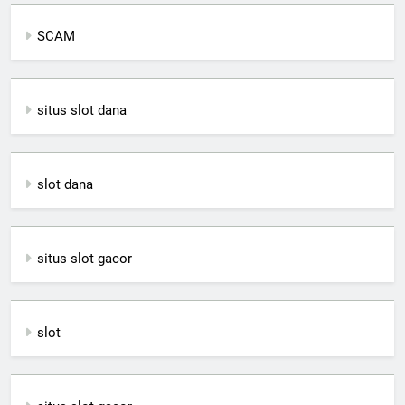
SCAM
situs slot dana
slot dana
situs slot gacor
slot