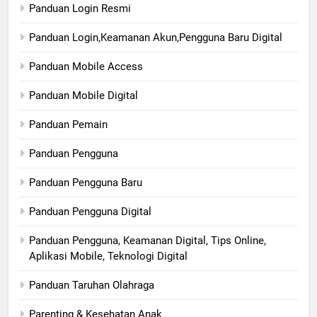
Panduan Login Resmi
Panduan Login,Keamanan Akun,Pengguna Baru Digital
Panduan Mobile Access
Panduan Mobile Digital
Panduan Pemain
Panduan Pengguna
Panduan Pengguna Baru
Panduan Pengguna Digital
Panduan Pengguna, Keamanan Digital, Tips Online,
Aplikasi Mobile, Teknologi Digital
Panduan Taruhan Olahraga
Parenting & Kesehatan Anak