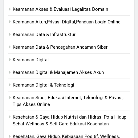
Keamanan Akses & Evaluasi Legalitas Domain
Keamanan Akun,Privasi Digital,Panduan Login Online
Keamanan Data & Infrastruktur
Keamanan Data & Pencegahan Ancaman Siber
Keamanan Digital
Keamanan Digital & Manajemen Akses Akun
Keamanan Digital & Teknologi
Keamanan Siber, Edukasi Internet, Teknologi & Privasi,
Tips Akses Online
Kesehatan & Gaya Hidup Nutrisi dan Hidrasi Pola Hidup
Sehat Wellness & Self-Care Edukasi Kesehatan
Kesehatan, Gaya Hidup, Kebiasaan Positif, Wellness,