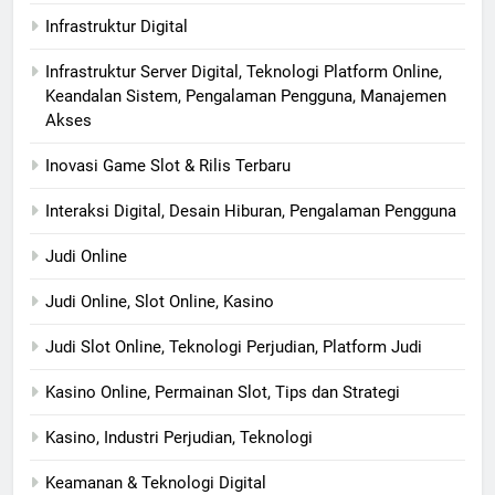
Infrastruktur Digital
Infrastruktur Server Digital, Teknologi Platform Online,
Keandalan Sistem, Pengalaman Pengguna, Manajemen
Akses
Inovasi Game Slot & Rilis Terbaru
Interaksi Digital, Desain Hiburan, Pengalaman Pengguna
Judi Online
Judi Online, Slot Online, Kasino
Judi Slot Online, Teknologi Perjudian, Platform Judi
Kasino Online, Permainan Slot, Tips dan Strategi
Kasino, Industri Perjudian, Teknologi
Keamanan & Teknologi Digital