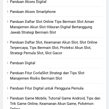
Panduan Akses Digital
Panduan Akses Smartphone
Panduan Daftar Slot Online Tips Bermain Slot Aman
Manajemen Akun Slot Hiburan Digital Bertanggung
Jawab Strategi Bermain Slot
Panduan Daftar Slot, Keamanan Akun Slot, Slot Online
Terpercaya, Tips Bermain Slot, Proteksi Akun Slot,
Strategi Pemula Slot, Slot Gacor
Panduan Digital
Panduan Fitur CorlaSlot Strategi dan Tips Slot
Manajemen Risiko Bermain Slot
Panduan Fitur Digital untuk Pengguna Pemula
Panduan Game Mobile, Tutorial Game Android, Tips dan
Trik Game Online, Keamanan Akun Game, Pokémon