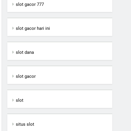
slot gacor 777
slot gacor hari ini
slot dana
slot gacor
slot
situs slot