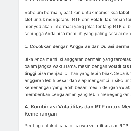
Sebelum bermain, pastikan untuk memeriksa
tabel
slot
untuk mengetahui
RTP
dan
volatilitas
mesin te
menyediakan informasi yang jelas tentang
RTP
di b
sehingga Anda bisa memilih yang paling sesuai de
c.
Cocokkan dengan Anggaran dan Durasi Berma
Jika Anda memiliki anggaran bermain yang terbatas
dalam jangka waktu lama, mesin dengan
volatilitas
tinggi
bisa menjadi pilihan yang lebih bijak. Sebalik
anggaran lebih besar dan siap mengambil risiko un
kemenangan yang lebih besar, mesin dengan
volati
memberikan pengalaman yang lebih menegangkan.
4.
Kombinasi Volatilitas dan RTP untuk M
Kemenangan
Penting untuk dipahami bahwa
volatilitas
dan
RTP
b