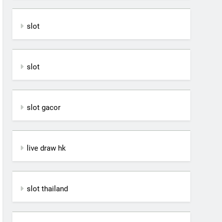
slot
slot
slot gacor
live draw hk
slot thailand