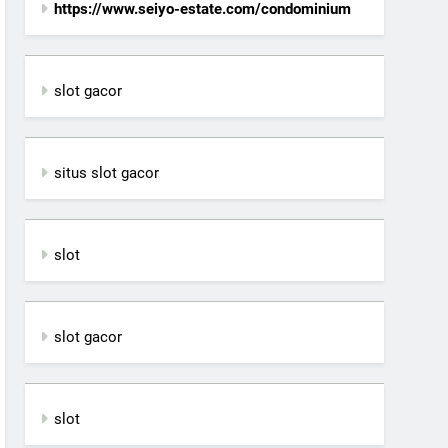
https://www.seiyo-estate.com/condominium
slot gacor
situs slot gacor
slot
slot gacor
slot