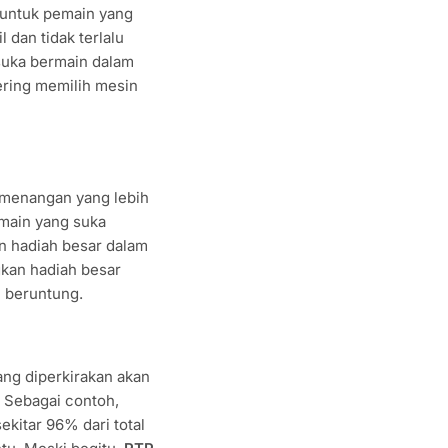
untuk pemain yang
 dan tidak terlalu
suka bermain dalam
ering memilih mesin
menangan yang lebih
emain yang suka
n hadiah besar dalam
kan hadiah besar
n beruntung.
yang diperkirakan akan
 Sebagai contoh,
itar 96% dari total