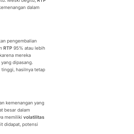
tu. Meski begitu,
RTP
n kemenangan dalam
an pengembalian
an
RTP
95% atau lebih
 karena mereka
 yang dipasang.
P
tinggi, hasilnya tetap
an kemenangan yang
gat besar dalam
ya memiliki
volatilitas
t didapat, potensi