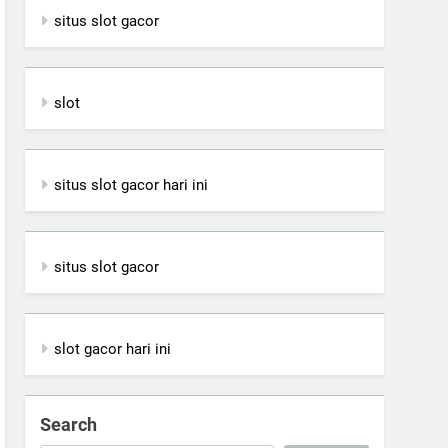
situs slot gacor
slot
situs slot gacor hari ini
situs slot gacor
slot gacor hari ini
Search