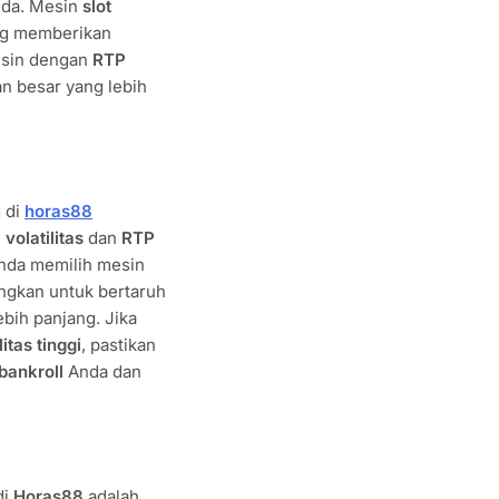
nda. Mesin
slot
g memberikan
esin dengan
RTP
 besar yang lebih
 di
horas88
n
volatilitas
dan
RTP
 Anda memilih mesin
angkan untuk bertaruh
ebih panjang. Jika
litas tinggi
, pastikan
bankroll
Anda dan
di
Horas88
adalah