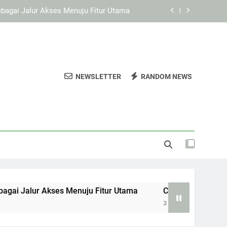
bagai Jalur Akses Menuju Fitur Utama
bagai Jalur Akses Menuju Fitur Utama
arsa saat Menggunakan KAYA787 Login
NEWSLETTER
RANDOM NEWS
agai Jalur Akses Menuju Fitur Utama
bagai Jalur Akses Menuju Fitur Utama
 Di Yarini Negitim Izirvesi.
bagai Jalur Akses Menuju Fitur Utama
arsa saat Menggunakan KAYA787 Login
Akses Menuju Fitur Utama
Cara Mengatasi Sesi Akun K
3 Weeks Ago