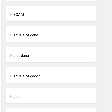
SCAM
situs slot dana
slot dana
situs slot gacor
slot