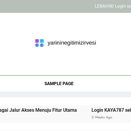
LEBAH4D Login se
Login KAYA787 se
Cara Mengatasi Sesi Akun Kedaluw
EDWINSLOT Login seb
LEBAH4D Login se
in Inegitim Zirvesi
elatihan Profesional Dan Workshop Yang Mendukung Karier Anda
Login KAYA787 se
SAMPLE PAGE
Cara Mengatasi Sesi Akun Kedaluw
kses Menuju Fitur Utama
Login KAYA787 sebagai Jalur 
2 Weeks Ago