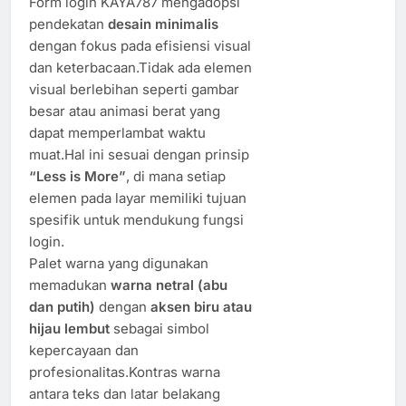
Form login KAYA787 mengadopsi
pendekatan
desain minimalis
dengan fokus pada efisiensi visual
dan keterbacaan.Tidak ada elemen
visual berlebihan seperti gambar
besar atau animasi berat yang
dapat memperlambat waktu
muat.Hal ini sesuai dengan prinsip
“Less is More”
, di mana setiap
elemen pada layar memiliki tujuan
spesifik untuk mendukung fungsi
login.
Palet warna yang digunakan
memadukan
warna netral (abu
dan putih)
dengan
aksen biru atau
hijau lembut
sebagai simbol
kepercayaan dan
profesionalitas.Kontras warna
antara teks dan latar belakang