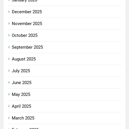
January 2026
December 2025
November 2025
October 2025
September 2025
August 2025
July 2025
June 2025
May 2025
April 2025
March 2025