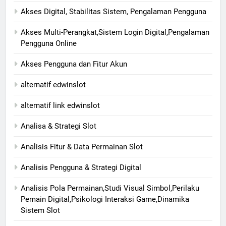
Akses Digital, Stabilitas Sistem, Pengalaman Pengguna
Akses Multi-Perangkat,Sistem Login Digital,Pengalaman
Pengguna Online
Akses Pengguna dan Fitur Akun
alternatif edwinslot
alternatif link edwinslot
Analisa & Strategi Slot
Analisis Fitur & Data Permainan Slot
Analisis Pengguna & Strategi Digital
Analisis Pola Permainan,Studi Visual Simbol,Perilaku
Pemain Digital,Psikologi Interaksi Game,Dinamika
Sistem Slot