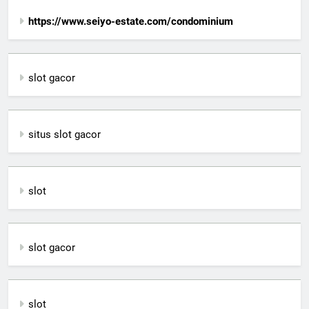
https://www.seiyo-estate.com/condominium
slot gacor
situs slot gacor
slot
slot gacor
slot