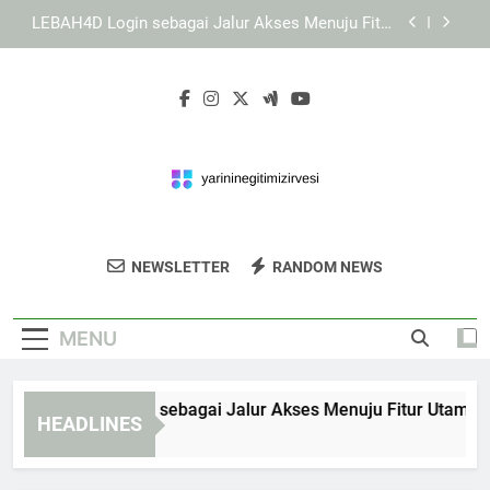
Skip
Login KAYA787 sebagai Jalur Akses Menuju Fitur
to
Utama
content
Cara Mengatasi Sesi Akun Kedaluwarsa saat
Menggunakan KAYA787 Login
EDWINSLOT Login sebagai Jalur Akses Menuju
Fitur Utama
LEBAH4D Login sebagai Jalur Akses Menuju Fitur
Utama
Login KAYA787 sebagai Jalur Akses Menuju Fitur
Utama
Yarin Inegitim
Dapatkan Pelatihan Profesional Dan
Cara Mengatasi Sesi Akun Kedaluwarsa saat
NEWSLETTER
RANDOM NEWS
Zirvesi
Menggunakan KAYA787 Login
Workshop Yang Mendukung Karier Anda Di
Yarini Negitim Izirvesi.
MENU
WINSLOT Login sebagai Jalur Akses Menuju Fitur Utama
HEADLINES
Weeks Ago