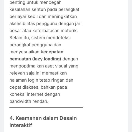
penting untuk mencegah
kesalahan sentuh pada perangkat
berlayar kecil dan meningkatkan
aksesibilitas pengguna dengan jari
besar atau keterbatasan motorik.
Selain itu, sistem mendeteksi
perangkat pengguna dan
menyesuaikan
kecepatan
pemuatan (lazy loading)
dengan
mengoptimalkan aset visual yang
relevan saja.Ini memastikan
halaman login tetap ringan dan
cepat diakses, bahkan pada
koneksi internet dengan
bandwidth rendah.
4. Keamanan dalam Desain
Interaktif