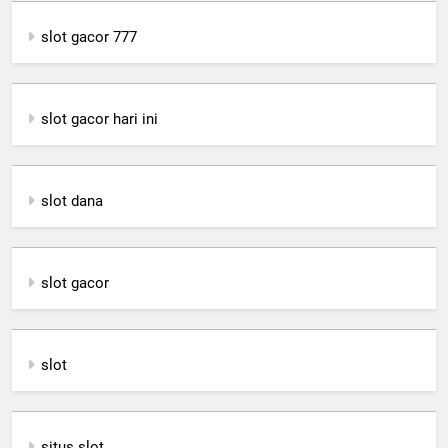
slot gacor 777
slot gacor hari ini
slot dana
slot gacor
slot
situs slot