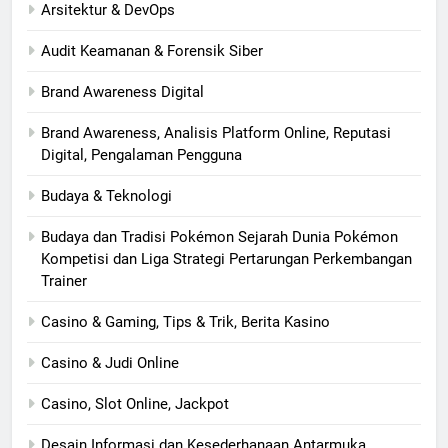
Arsitektur & DevOps
Audit Keamanan & Forensik Siber
Brand Awareness Digital
Brand Awareness, Analisis Platform Online, Reputasi
Digital, Pengalaman Pengguna
Budaya & Teknologi
Budaya dan Tradisi Pokémon Sejarah Dunia Pokémon
Kompetisi dan Liga Strategi Pertarungan Perkembangan
Trainer
Casino & Gaming, Tips & Trik, Berita Kasino
Casino & Judi Online
Casino, Slot Online, Jackpot
Desain Informasi dan Kesederhanaan Antarmuka