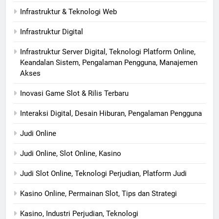
Infrastruktur & Teknologi Web
Infrastruktur Digital
Infrastruktur Server Digital, Teknologi Platform Online,
Keandalan Sistem, Pengalaman Pengguna, Manajemen
Akses
Inovasi Game Slot & Rilis Terbaru
Interaksi Digital, Desain Hiburan, Pengalaman Pengguna
Judi Online
Judi Online, Slot Online, Kasino
Judi Slot Online, Teknologi Perjudian, Platform Judi
Kasino Online, Permainan Slot, Tips dan Strategi
Kasino, Industri Perjudian, Teknologi