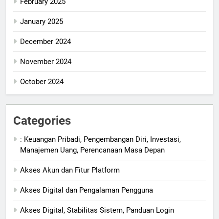
February 2025
January 2025
December 2024
November 2024
October 2024
Categories
: Keuangan Pribadi, Pengembangan Diri, Investasi,
Manajemen Uang, Perencanaan Masa Depan
Akses Akun dan Fitur Platform
Akses Digital dan Pengalaman Pengguna
Akses Digital, Stabilitas Sistem, Panduan Login