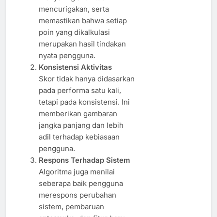
mencurigakan, serta
memastikan bahwa setiap
poin yang dikalkulasi
merupakan hasil tindakan
nyata pengguna.
Konsistensi Aktivitas
Skor tidak hanya didasarkan
pada performa satu kali,
tetapi pada konsistensi. Ini
memberikan gambaran
jangka panjang dan lebih
adil terhadap kebiasaan
pengguna.
Respons Terhadap Sistem
Algoritma juga menilai
seberapa baik pengguna
merespons perubahan
sistem, pembaruan