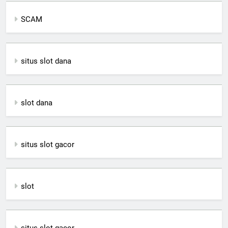
SCAM
situs slot dana
slot dana
situs slot gacor
slot