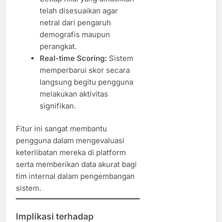
telah disesuaikan agar
netral dari pengaruh
demografis maupun
perangkat.
Real-time Scoring:
Sistem
memperbarui skor secara
langsung begitu pengguna
melakukan aktivitas
signifikan.
Fitur ini sangat membantu
pengguna dalam mengevaluasi
keterlibatan mereka di platform
serta memberikan data akurat bagi
tim internal dalam pengembangan
sistem.
Implikasi terhadap