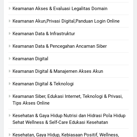
Keamanan Akses & Evaluasi Legalitas Domain
Keamanan Akun,Privasi Digital,Panduan Login Online
Keamanan Data & Infrastruktur
Keamanan Data & Pencegahan Ancaman Siber
Keamanan Digital
Keamanan Digital & Manajemen Akses Akun
Keamanan Digital & Teknologi
Keamanan Siber, Edukasi Internet, Teknologi & Privasi,
Tips Akses Online
Kesehatan & Gaya Hidup Nutrisi dan Hidrasi Pola Hidup
Sehat Wellness & Self-Care Edukasi Kesehatan
Kesehatan, Gaya Hidup, Kebiasaan Positif, Wellness,