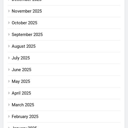
November 2025
October 2025
September 2025
August 2025
July 2025
June 2025
May 2025
April 2025
March 2025
February 2025