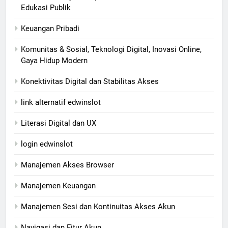
Edukasi Publik
Keuangan Pribadi
Komunitas & Sosial, Teknologi Digital, Inovasi Online,
Gaya Hidup Modern
Konektivitas Digital dan Stabilitas Akses
link alternatif edwinslot
Literasi Digital dan UX
login edwinslot
Manajemen Akses Browser
Manajemen Keuangan
Manajemen Sesi dan Kontinuitas Akses Akun
Navigasi dan Fitur Akun