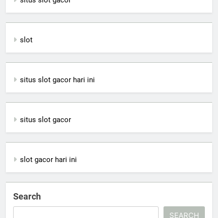
situs slot gacor
slot
situs slot gacor hari ini
situs slot gacor
slot gacor hari ini
Search
SEARCH