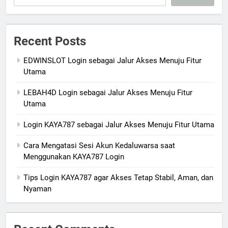
Recent Posts
EDWINSLOT Login sebagai Jalur Akses Menuju Fitur
Utama
LEBAH4D Login sebagai Jalur Akses Menuju Fitur
Utama
Login KAYA787 sebagai Jalur Akses Menuju Fitur Utama
Cara Mengatasi Sesi Akun Kedaluwarsa saat
Menggunakan KAYA787 Login
Tips Login KAYA787 agar Akses Tetap Stabil, Aman, dan
Nyaman