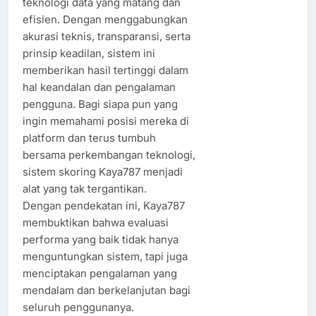
teknologi data yang matang dan
efisien. Dengan menggabungkan
akurasi teknis, transparansi, serta
prinsip keadilan, sistem ini
memberikan hasil tertinggi dalam
hal keandalan dan pengalaman
pengguna. Bagi siapa pun yang
ingin memahami posisi mereka di
platform dan terus tumbuh
bersama perkembangan teknologi,
sistem skoring Kaya787 menjadi
alat yang tak tergantikan.
Dengan pendekatan ini, Kaya787
membuktikan bahwa evaluasi
performa yang baik tidak hanya
menguntungkan sistem, tapi juga
menciptakan pengalaman yang
mendalam dan berkelanjutan bagi
seluruh penggunanya.