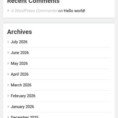
Recent Comments
A WordPress Commenter
on
Hello world!
Archives
July 2026
June 2026
May 2026
April 2026
March 2026
February 2026
January 2026
December 2025