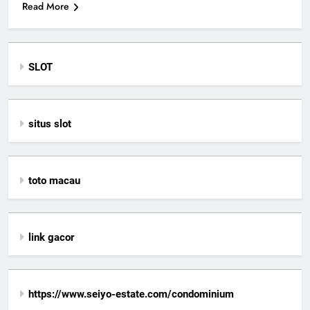
Read More
SLOT
situs slot
toto macau
link gacor
https://www.seiyo-estate.com/condominium