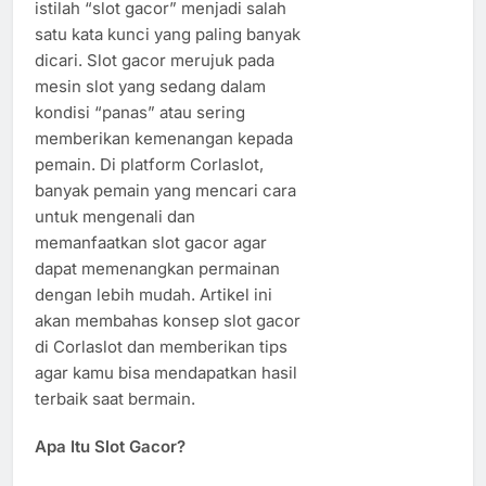
istilah “slot gacor” menjadi salah
satu kata kunci yang paling banyak
dicari. Slot gacor merujuk pada
mesin slot yang sedang dalam
kondisi “panas” atau sering
memberikan kemenangan kepada
pemain. Di platform Corlaslot,
banyak pemain yang mencari cara
untuk mengenali dan
memanfaatkan slot gacor agar
dapat memenangkan permainan
dengan lebih mudah. Artikel ini
akan membahas konsep slot gacor
di Corlaslot dan memberikan tips
agar kamu bisa mendapatkan hasil
terbaik saat bermain.
Apa Itu Slot Gacor?