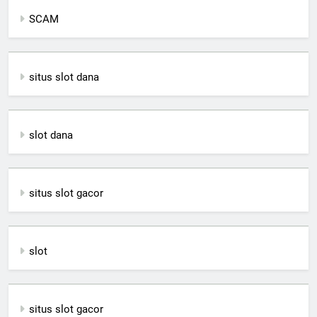
SCAM
situs slot dana
slot dana
situs slot gacor
slot
situs slot gacor