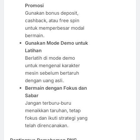
Promosi
Gunakan bonus deposit,
cashback, atau free spin
untuk memperbesar modal
bermain.
Gunakan Mode Demo untuk
Latihan
Berlatih di mode demo
untuk mengenal karakter
mesin sebelum bertaruh
dengan uang asli.
Bermain dengan Fokus dan
Sabar
Jangan terburu-buru
menaikkan taruhan, tetap
fokus dan ikuti strategi yang
telah direncanakan.