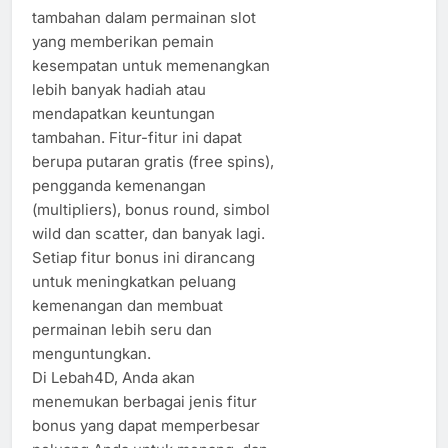
tambahan dalam permainan slot
yang memberikan pemain
kesempatan untuk memenangkan
lebih banyak hadiah atau
mendapatkan keuntungan
tambahan. Fitur-fitur ini dapat
berupa putaran gratis (free spins),
pengganda kemenangan
(multipliers), bonus round, simbol
wild dan scatter, dan banyak lagi.
Setiap fitur bonus ini dirancang
untuk meningkatkan peluang
kemenangan dan membuat
permainan lebih seru dan
menguntungkan.
Di Lebah4D, Anda akan
menemukan berbagai jenis fitur
bonus yang dapat memperbesar