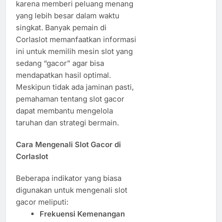
karena memberi peluang menang
yang lebih besar dalam waktu
singkat. Banyak pemain di
Corlaslot memanfaatkan informasi
ini untuk memilih mesin slot yang
sedang “gacor” agar bisa
mendapatkan hasil optimal.
Meskipun tidak ada jaminan pasti,
pemahaman tentang slot gacor
dapat membantu mengelola
taruhan dan strategi bermain.
Cara Mengenali Slot Gacor di
Corlaslot
Beberapa indikator yang biasa
digunakan untuk mengenali slot
gacor meliputi:
Frekuensi Kemenangan