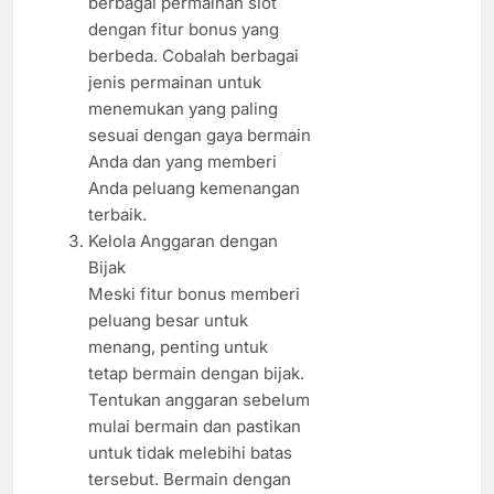
berbagai permainan slot
dengan fitur bonus yang
berbeda. Cobalah berbagai
jenis permainan untuk
menemukan yang paling
sesuai dengan gaya bermain
Anda dan yang memberi
Anda peluang kemenangan
terbaik.
Kelola Anggaran dengan
Bijak
Meski fitur bonus memberi
peluang besar untuk
menang, penting untuk
tetap bermain dengan bijak.
Tentukan anggaran sebelum
mulai bermain dan pastikan
untuk tidak melebihi batas
tersebut. Bermain dengan