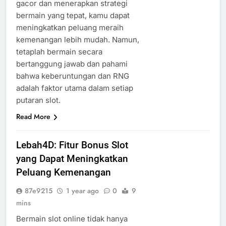
gacor dan menerapkan strategi
bermain yang tepat, kamu dapat
meningkatkan peluang meraih
kemenangan lebih mudah. Namun,
tetaplah bermain secara
bertanggung jawab dan pahami
bahwa keberuntungan dan RNG
adalah faktor utama dalam setiap
putaran slot.
Read More
Lebah4D: Fitur Bonus Slot
yang Dapat Meningkatkan
Peluang Kemenangan
87e9215
1 year ago
0
9
mins
Bermain slot online tidak hanya