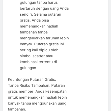
gulungan tanpa harus
bertaruh dengan uang Anda
sendiri. Selama putaran
gratis, Anda bisa
memenangkan hadiah
tambahan tanpa
mengeluarkan taruhan lebih
banyak. Putaran gratis ini
sering kali dipicu oleh
simbol scatter atau
kombinasi tertentu di
gulungan.
Keuntungan Putaran Gratis:
Tanpa Risiko Tambahan: Putaran
gratis memberi Anda kesempatan
untuk memenangkan hadiah lebih
banyak tanpa menggunakan uang
tambahan.