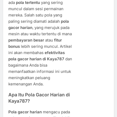
ada
pola tertentu
yang sering
muncul dalam sesi permainan
mereka. Salah satu pola yang
paling sering diamati adalah
pola
gacor harian
, yang merujuk pada
mesin atau waktu tertentu di mana
pembayaran besar
atau
fitur
bonus
lebih sering muncul. Artikel
ini akan membahas
efektivitas
pola gacor harian di Kaya787
dan
bagaimana Anda bisa
memanfaatkan informasi ini untuk
meningkatkan peluang
kemenangan Anda.
Apa Itu Pola Gacor Harian di
Kaya787?
Pola gacor harian
mengacu pada