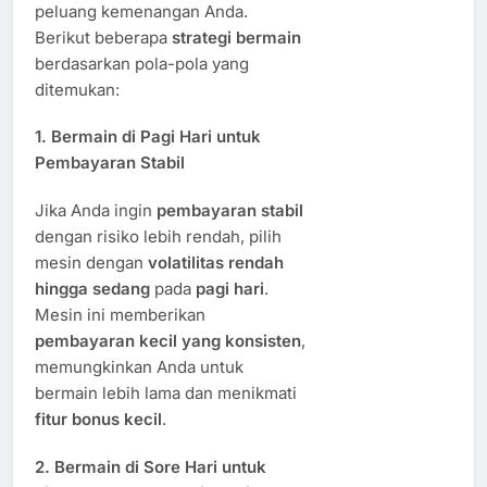
peluang kemenangan Anda.
Berikut beberapa
strategi bermain
berdasarkan pola-pola yang
ditemukan:
1.
Bermain di Pagi Hari untuk
Pembayaran Stabil
Jika Anda ingin
pembayaran stabil
dengan risiko lebih rendah, pilih
mesin dengan
volatilitas rendah
hingga sedang
pada
pagi hari
.
Mesin ini memberikan
pembayaran kecil yang konsisten
,
memungkinkan Anda untuk
bermain lebih lama dan menikmati
fitur bonus kecil
.
2.
Bermain di Sore Hari untuk