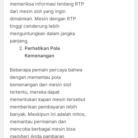
memeriksa informasi tentang RTP
dari mesin slot yang ingin
dimainkan. Mesin dengan RTP
tinggi cenderung lebih
menguntungkan dalam jangka
panjang.
Perhatikan Pola
Kemenangan
Beberapa pemain percaya bahwa
dengan memantau pola
kemenangan dari mesin slot
tertentu, mereka dapat
menentukan kapan mesin tersebut
memberikan pembayaran lebih
banyak. Meskipun ini adalah mitos,
memantau permainan dan
mencoba berbagai mesin bisa
memberi Anda gambaran