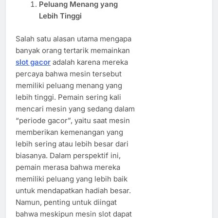
Peluang Menang yang
Lebih Tinggi
Salah satu alasan utama mengapa
banyak orang tertarik memainkan
slot gacor
adalah karena mereka
percaya bahwa mesin tersebut
memiliki peluang menang yang
lebih tinggi. Pemain sering kali
mencari mesin yang sedang dalam
“periode gacor”, yaitu saat mesin
memberikan kemenangan yang
lebih sering atau lebih besar dari
biasanya. Dalam perspektif ini,
pemain merasa bahwa mereka
memiliki peluang yang lebih baik
untuk mendapatkan hadiah besar.
Namun, penting untuk diingat
bahwa meskipun mesin slot dapat