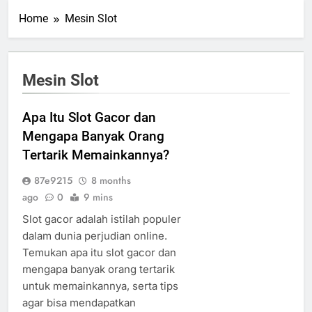
Home
Mesin Slot
Mesin Slot
Apa Itu Slot Gacor dan
Mengapa Banyak Orang
Tertarik Memainkannya?
87e9215
8 months
ago
0
9 mins
Slot gacor adalah istilah populer
dalam dunia perjudian online.
Temukan apa itu slot gacor dan
mengapa banyak orang tertarik
untuk memainkannya, serta tips
agar bisa mendapatkan