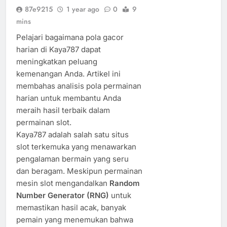
87e9215
1 year ago
0
9
mins
Pelajari bagaimana pola gacor
harian di Kaya787 dapat
meningkatkan peluang
kemenangan Anda. Artikel ini
membahas analisis pola permainan
harian untuk membantu Anda
meraih hasil terbaik dalam
permainan slot.
Kaya787 adalah salah satu situs
slot terkemuka yang menawarkan
pengalaman bermain yang seru
dan beragam. Meskipun permainan
mesin slot mengandalkan
Random
Number Generator (RNG)
untuk
memastikan hasil acak, banyak
pemain yang menemukan bahwa