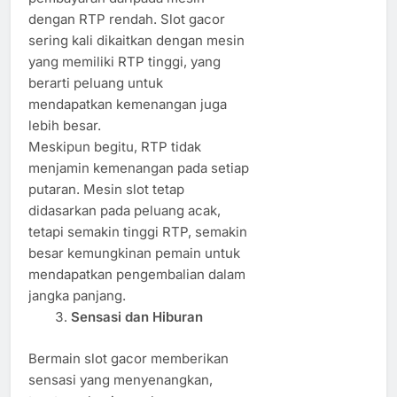
dengan RTP rendah. Slot gacor
sering kali dikaitkan dengan mesin
yang memiliki RTP tinggi, yang
berarti peluang untuk
mendapatkan kemenangan juga
lebih besar.
Meskipun begitu, RTP tidak
menjamin kemenangan pada setiap
putaran. Mesin slot tetap
didasarkan pada peluang acak,
tetapi semakin tinggi RTP, semakin
besar kemungkinan pemain untuk
mendapatkan pengembalian dalam
jangka panjang.
Sensasi dan Hiburan
Bermain slot gacor memberikan
sensasi yang menyenangkan,