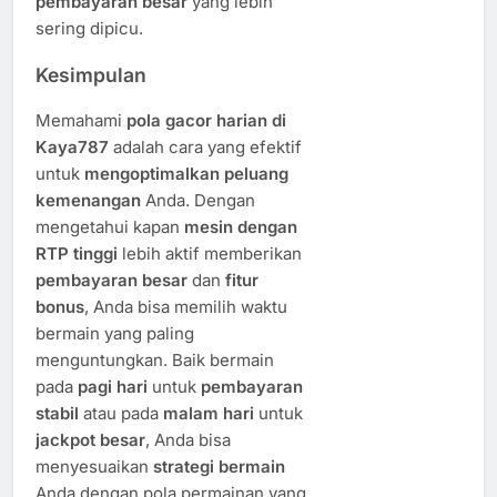
pembayaran besar
yang lebih
sering dipicu.
Kesimpulan
Memahami
pola gacor harian di
Kaya787
adalah cara yang efektif
untuk
mengoptimalkan peluang
kemenangan
Anda. Dengan
mengetahui kapan
mesin dengan
RTP tinggi
lebih aktif memberikan
pembayaran besar
dan
fitur
bonus
, Anda bisa memilih waktu
bermain yang paling
menguntungkan. Baik bermain
pada
pagi hari
untuk
pembayaran
stabil
atau pada
malam hari
untuk
jackpot besar
, Anda bisa
menyesuaikan
strategi bermain
Anda dengan pola permainan yang