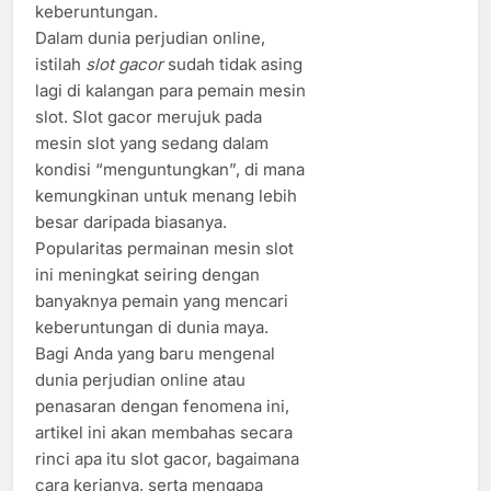
keberuntungan.
Dalam dunia perjudian online,
istilah
slot gacor
sudah tidak asing
lagi di kalangan para pemain mesin
slot. Slot gacor merujuk pada
mesin slot yang sedang dalam
kondisi “menguntungkan”, di mana
kemungkinan untuk menang lebih
besar daripada biasanya.
Popularitas permainan mesin slot
ini meningkat seiring dengan
banyaknya pemain yang mencari
keberuntungan di dunia maya.
Bagi Anda yang baru mengenal
dunia perjudian online atau
penasaran dengan fenomena ini,
artikel ini akan membahas secara
rinci apa itu slot gacor, bagaimana
cara kerjanya, serta mengapa