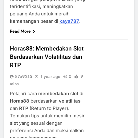
teridentifikasi, meningkatkan
peluang Anda untuk meraih
kemenangan besar
di
kaya787
.
Read More
Horas88: Membedakan Slot
Berdasarkan Volatilitas dan
RTP
87e9215
1 year ago
0
9
mins
Pelajari cara
membedakan slot
di
Horas88
berdasarkan
volatilitas
dan
RTP
(Return to Player).
Temukan tips untuk memilih mesin
slot
yang sesuai dengan
preferensi Anda dan maksimalkan
peluang kemenangan.