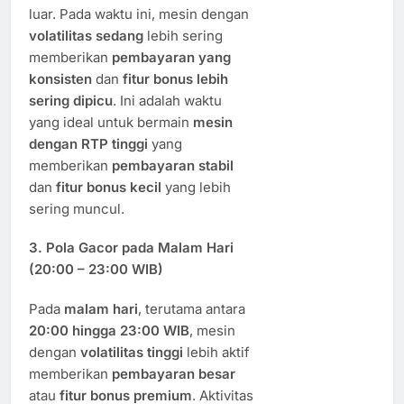
luar. Pada waktu ini, mesin dengan
volatilitas sedang
lebih sering
memberikan
pembayaran yang
konsisten
dan
fitur bonus lebih
sering dipicu
. Ini adalah waktu
yang ideal untuk bermain
mesin
dengan RTP tinggi
yang
memberikan
pembayaran stabil
dan
fitur bonus kecil
yang lebih
sering muncul.
3.
Pola Gacor pada Malam Hari
(20:00 – 23:00 WIB)
Pada
malam hari
, terutama antara
20:00 hingga 23:00 WIB
, mesin
dengan
volatilitas tinggi
lebih aktif
memberikan
pembayaran besar
atau
fitur bonus premium
. Aktivitas