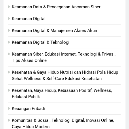
Keamanan Data & Pencegahan Ancaman Siber
Keamanan Digital
Keamanan Digital & Manajemen Akses Akun
Keamanan Digital & Teknologi
Keamanan Siber, Edukasi Internet, Teknologi & Privasi,
Tips Akses Online
Kesehatan & Gaya Hidup Nutrisi dan Hidrasi Pola Hidup
Sehat Wellness & Self-Care Edukasi Kesehatan
Kesehatan, Gaya Hidup, Kebiasaan Positif, Wellness,
Edukasi Publik
Keuangan Pribadi
Komunitas & Sosial, Teknologi Digital, Inovasi Online,
Gaya Hidup Modern