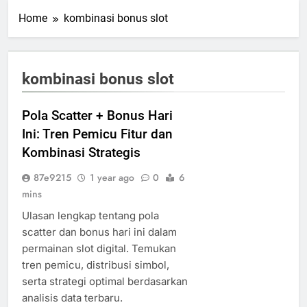
Home
kombinasi bonus slot
kombinasi bonus slot
Pola Scatter + Bonus Hari
Ini: Tren Pemicu Fitur dan
Kombinasi Strategis
87e9215
1 year ago
0
6
mins
Ulasan lengkap tentang pola
scatter dan bonus hari ini dalam
permainan slot digital. Temukan
tren pemicu, distribusi simbol,
serta strategi optimal berdasarkan
analisis data terbaru.