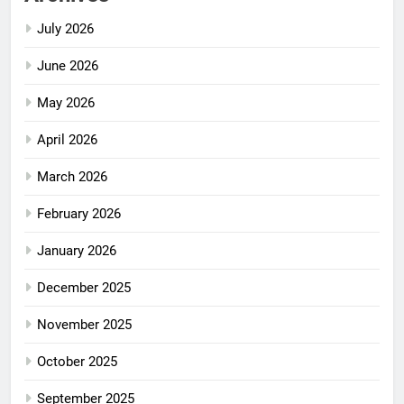
July 2026
June 2026
May 2026
April 2026
March 2026
February 2026
January 2026
December 2025
November 2025
October 2025
September 2025