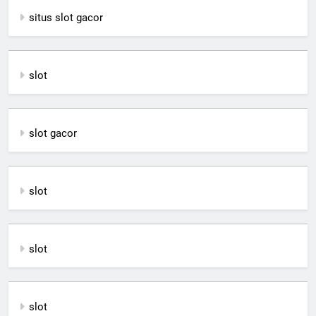
situs slot gacor
slot
slot gacor
slot
slot
slot