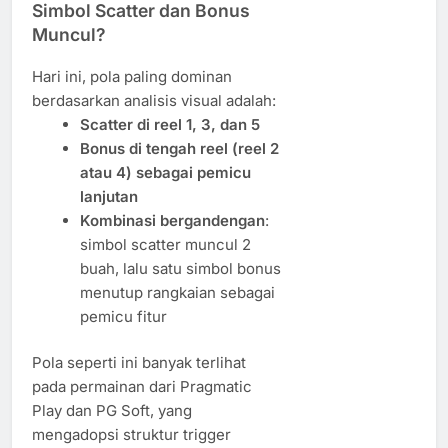
Simbol Scatter dan Bonus
Muncul?
Hari ini, pola paling dominan
berdasarkan analisis visual adalah:
Scatter di reel 1, 3, dan 5
Bonus di tengah reel (reel 2
atau 4) sebagai pemicu
lanjutan
Kombinasi bergandengan
:
simbol scatter muncul 2
buah, lalu satu simbol bonus
menutup rangkaian sebagai
pemicu fitur
Pola seperti ini banyak terlihat
pada permainan dari Pragmatic
Play dan PG Soft, yang
mengadopsi struktur trigger