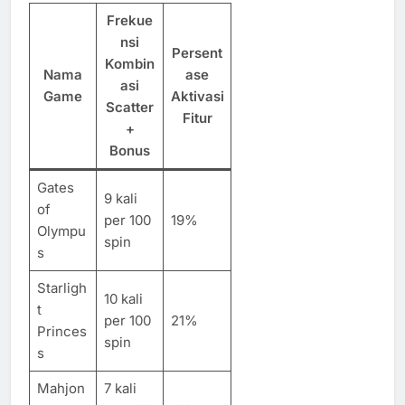
Frekue
nsi
Persent
Kombin
Nama
ase
asi
Game
Aktivasi
Scatter
Fitur
+
Bonus
Gates
9 kali
of
per 100
19%
Olympu
spin
s
Starligh
10 kali
t
per 100
21%
Princes
spin
s
Mahjon
7 kali