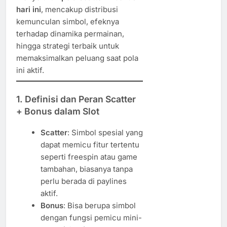
hari ini
, mencakup distribusi
kemunculan simbol, efeknya
terhadap dinamika permainan,
hingga strategi terbaik untuk
memaksimalkan peluang saat pola
ini aktif.
1. Definisi dan Peran Scatter
+ Bonus dalam Slot
Scatter
: Simbol spesial yang
dapat memicu fitur tertentu
seperti freespin atau game
tambahan, biasanya tanpa
perlu berada di paylines
aktif.
Bonus
: Bisa berupa simbol
dengan fungsi pemicu mini-