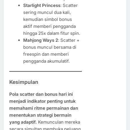
Starlight Princess
: Scatter
sering muncul dua kali,
kemudian simbol bonus
aktif memberi pengganda
hingga 25x dalam fitur spin.
Mahjong Ways 2
: Scatter +
bonus muncul bersama di
freespin dan memberi
pengganda akumulatif.
Kesimpulan
Pola scatter dan bonus hari ini
menjadi indikator penting untuk
memahami ritme permainan dan
menentukan strategi bermain
yang adaptif.
Kemunculan mereka
secara simultan membuka peluang