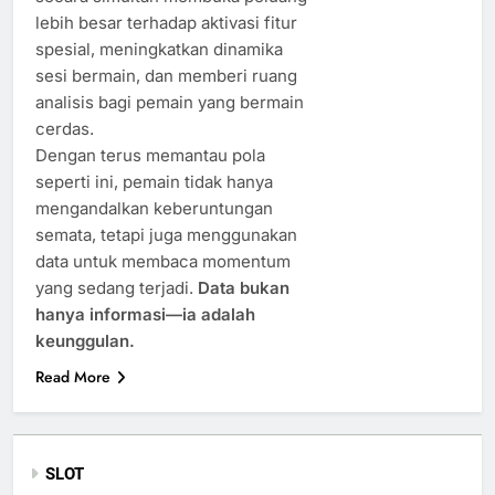
lebih besar terhadap aktivasi fitur
spesial, meningkatkan dinamika
sesi bermain, dan memberi ruang
analisis bagi pemain yang bermain
cerdas.
Dengan terus memantau pola
seperti ini, pemain tidak hanya
mengandalkan keberuntungan
semata, tetapi juga menggunakan
data untuk membaca momentum
yang sedang terjadi.
Data bukan
hanya informasi—ia adalah
keunggulan.
Read More
SLOT