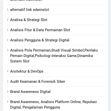
alternatif link edwinslot
Analisa & Strategi Slot
Analisis Fitur & Data Permainan Slot
Analisis Pengguna & Strategi Digital
Analisis Pola Permainan,Studi Visual Simbol,Perilaku
Pemain Digital,Psikologi Interaksi Game,Dinamika
Sistem Slot
Arsitektur & DevOps
Audit Keamanan & Forensik Siber
Brand Awareness Digital
Brand Awareness, Analisis Platform Online, Reputasi
Digital, Pengalaman Pengguna