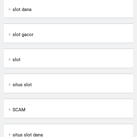
slot dana
slot gacor
slot
situs slot
SCAM
situs slot dana