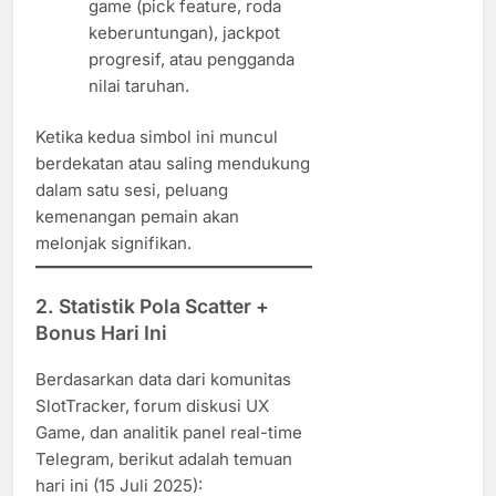
game (pick feature, roda
keberuntungan), jackpot
progresif, atau pengganda
nilai taruhan.
Ketika kedua simbol ini muncul
berdekatan atau saling mendukung
dalam satu sesi, peluang
kemenangan pemain akan
melonjak signifikan.
2. Statistik Pola Scatter +
Bonus Hari Ini
Berdasarkan data dari komunitas
SlotTracker, forum diskusi UX
Game, dan analitik panel real-time
Telegram, berikut adalah temuan
hari ini (15 Juli 2025):