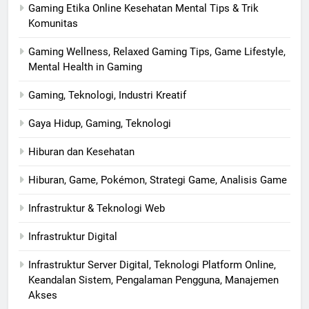
Gaming Etika Online Kesehatan Mental Tips & Trik
Komunitas
Gaming Wellness, Relaxed Gaming Tips, Game Lifestyle,
Mental Health in Gaming
Gaming, Teknologi, Industri Kreatif
Gaya Hidup, Gaming, Teknologi
Hiburan dan Kesehatan
Hiburan, Game, Pokémon, Strategi Game, Analisis Game
Infrastruktur & Teknologi Web
Infrastruktur Digital
Infrastruktur Server Digital, Teknologi Platform Online,
Keandalan Sistem, Pengalaman Pengguna, Manajemen
Akses