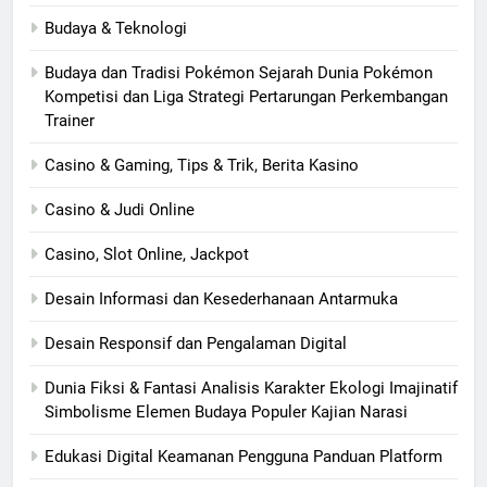
Budaya & Teknologi
Budaya dan Tradisi Pokémon Sejarah Dunia Pokémon
Kompetisi dan Liga Strategi Pertarungan Perkembangan
Trainer
Casino & Gaming, Tips & Trik, Berita Kasino
Casino & Judi Online
Casino, Slot Online, Jackpot
Desain Informasi dan Kesederhanaan Antarmuka
Desain Responsif dan Pengalaman Digital
Dunia Fiksi & Fantasi Analisis Karakter Ekologi Imajinatif
Simbolisme Elemen Budaya Populer Kajian Narasi
Edukasi Digital Keamanan Pengguna Panduan Platform