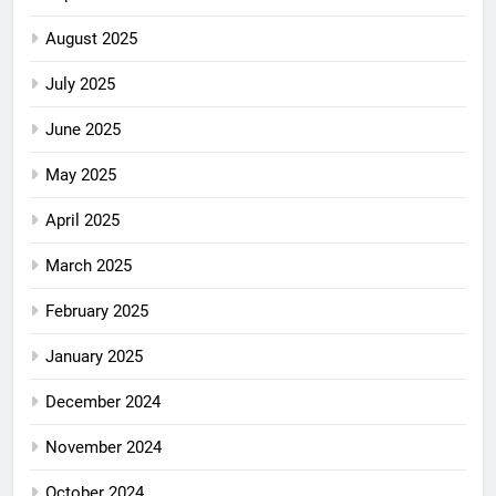
August 2025
July 2025
June 2025
May 2025
April 2025
March 2025
February 2025
January 2025
December 2024
November 2024
October 2024