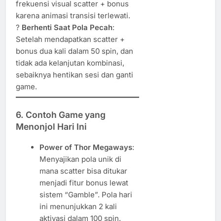
frekuensi visual scatter + bonus
karena animasi transisi terlewati.
?
Berhenti Saat Pola Pecah
:
Setelah mendapatkan scatter +
bonus dua kali dalam 50 spin, dan
tidak ada kelanjutan kombinasi,
sebaiknya hentikan sesi dan ganti
game.
6. Contoh Game yang
Menonjol Hari Ini
Power of Thor Megaways
:
Menyajikan pola unik di
mana scatter bisa ditukar
menjadi fitur bonus lewat
sistem “Gamble”. Pola hari
ini menunjukkan 2 kali
aktivasi dalam 100 spin.