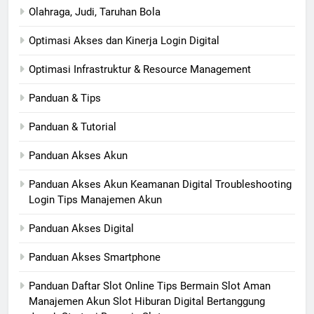
Olahraga, Judi, Taruhan Bola
Optimasi Akses dan Kinerja Login Digital
Optimasi Infrastruktur & Resource Management
Panduan & Tips
Panduan & Tutorial
Panduan Akses Akun
Panduan Akses Akun Keamanan Digital Troubleshooting
Login Tips Manajemen Akun
Panduan Akses Digital
Panduan Akses Smartphone
Panduan Daftar Slot Online Tips Bermain Slot Aman
Manajemen Akun Slot Hiburan Digital Bertanggung