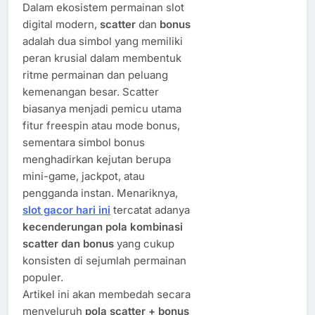
Dalam ekosistem permainan slot
digital modern,
scatter
dan
bonus
adalah dua simbol yang memiliki
peran krusial dalam membentuk
ritme permainan dan peluang
kemenangan besar. Scatter
biasanya menjadi pemicu utama
fitur freespin atau mode bonus,
sementara simbol bonus
menghadirkan kejutan berupa
mini-game, jackpot, atau
pengganda instan. Menariknya,
slot gacor hari ini
tercatat adanya
kecenderungan pola kombinasi
scatter dan bonus
yang cukup
konsisten di sejumlah permainan
populer.
Artikel ini akan membedah secara
menyeluruh
pola scatter + bonus