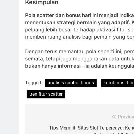
Kesimpulan
Pola scatter dan bonus hari ini menjadi ind
menentukan strategi bermain yang adaptif.
K
peluang lebih besar terhadap aktivasi fitur 
memberi ruang analisis bagi pemain yang be
Dengan terus memantau pola seperti ini, p
semata, tetapi juga menggunakan data unt
bukan hanya informasi—ia adalah keunggula
Tagged:
analisis simbol bonus
kombinasi bon
tren fitur scatter
Previou
Post
navigation
Tips Memilih Situs Slot Terpercaya: Kena