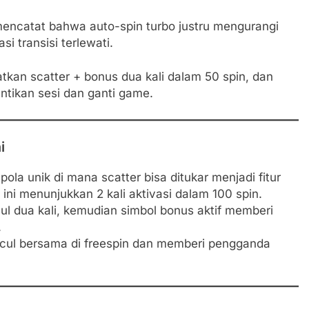
encatat bahwa auto-spin turbo justru mengurangi
i transisi terlewati.
tkan scatter + bonus dua kali dalam 50 spin, dan
ntikan sesi dan ganti game.
i
pola unik di mana scatter bisa ditukar menjadi fitur
ini menunjukkan 2 kali aktivasi dalam 100 spin.
cul dua kali, kemudian simbol bonus aktif memberi
.
ncul bersama di freespin dan memberi pengganda