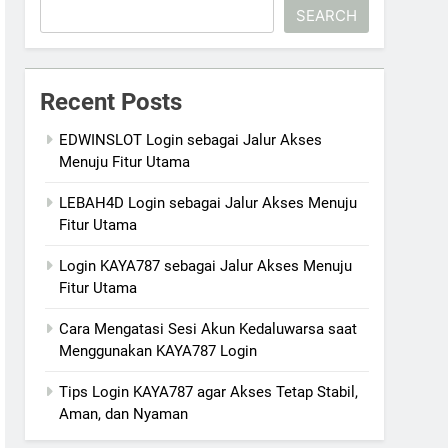
SEARCH
Recent Posts
EDWINSLOT Login sebagai Jalur Akses
Menuju Fitur Utama
LEBAH4D Login sebagai Jalur Akses Menuju
Fitur Utama
Login KAYA787 sebagai Jalur Akses Menuju
Fitur Utama
Cara Mengatasi Sesi Akun Kedaluwarsa saat
Menggunakan KAYA787 Login
Tips Login KAYA787 agar Akses Tetap Stabil,
Aman, dan Nyaman