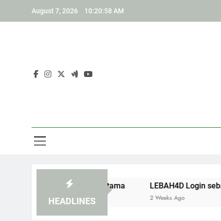
Skip
August 7, 2026
10:20:59 AM
to
content
Yar
Dapatkan P
es Menuju Fitur Utama
LEBAH4D Login sebagai Jalur A
2 Weeks Ago
HEADLINES