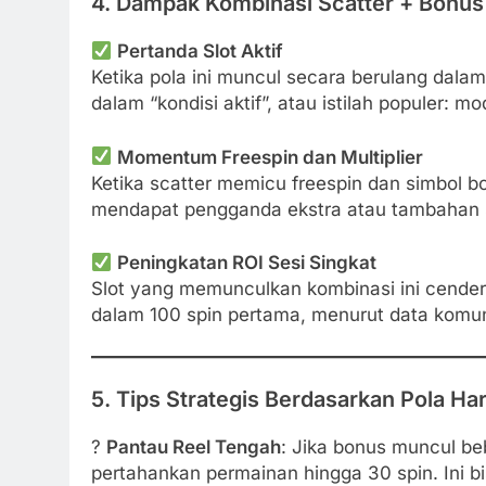
4. Dampak Kombinasi Scatter + Bonus 
Pertanda Slot Aktif
Ketika pola ini muncul secara berulang dal
dalam “kondisi aktif”, atau istilah populer: mo
Momentum Freespin dan Multiplier
Ketika scatter memicu freespin dan simbol bo
mendapat pengganda ekstra atau tambahan 
Peningkatan ROI Sesi Singkat
Slot yang memunculkan kombinasi ini cenderu
dalam 100 spin pertama, menurut data komunit
5. Tips Strategis Berdasarkan Pola Hari
?
Pantau Reel Tengah
: Jika bonus muncul bebe
pertahankan permainan hingga 30 spin. Ini bis