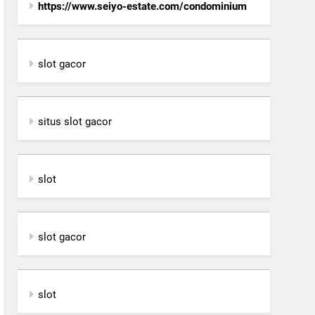
https://www.seiyo-estate.com/condominium
slot gacor
situs slot gacor
slot
slot gacor
slot