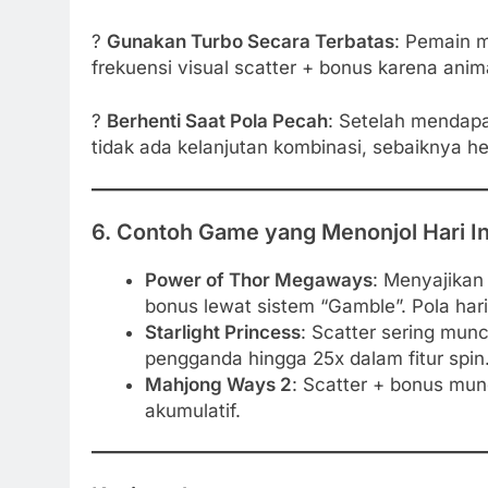
?
Gunakan Turbo Secara Terbatas
: Pemain m
frekuensi visual scatter + bonus karena animas
?
Berhenti Saat Pola Pecah
: Setelah mendapa
tidak ada kelanjutan kombinasi, sebaiknya he
6. Contoh Game yang Menonjol Hari In
Power of Thor Megaways
: Menyajikan 
bonus lewat sistem “Gamble”. Pola hari 
Starlight Princess
: Scatter sering mun
pengganda hingga 25x dalam fitur spin
Mahjong Ways 2
: Scatter + bonus mu
akumulatif.