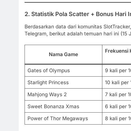
2. Statistik Pola Scatter + Bonus Hari I
Berdasarkan data dari komunitas SlotTracker,
Telegram, berikut adalah temuan hari ini (15 J
Frekuensi 
Nama Game
Gates of Olympus
9 kali per 
Starlight Princess
10 kali per
Mahjong Ways 2
7 kali per 
Sweet Bonanza Xmas
6 kali per 
Power of Thor Megaways
8 kali per 