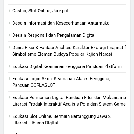
Casino, Slot Online, Jackpot
Desain Informasi dan Kesederhanaan Antarmuka
Desain Responsif dan Pengalaman Digital
Dunia Fiksi & Fantasi Analisis Karakter Ekologi Imajinatif
Simbolisme Elemen Budaya Populer Kajian Narasi
Edukasi Digital Keamanan Pengguna Panduan Platform
Edukasi Login Akun, Keamanan Akses Pengguna,
Panduan CORLASLOT
Edukasi Permainan Digital Panduan Fitur dan Mekanisme
Literasi Produk Interaktif Analisis Pola dan Sistem Game
Edukasi Slot Online, Bermain Bertanggung Jawab,
Literasi Hiburan Digital