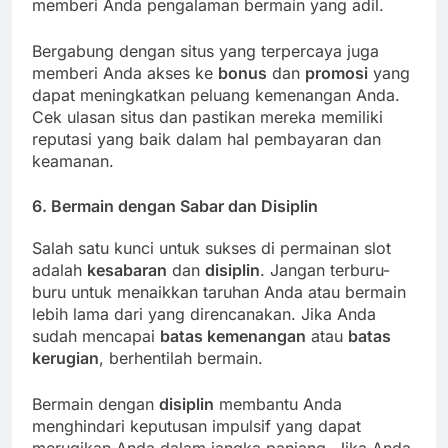
memberi Anda pengalaman bermain yang adil.
Bergabung dengan situs yang terpercaya juga
memberi Anda akses ke
bonus
dan
promosi
yang
dapat meningkatkan peluang kemenangan Anda.
Cek ulasan situs dan pastikan mereka memiliki
reputasi yang baik dalam hal pembayaran dan
keamanan.
6.
Bermain dengan Sabar dan Disiplin
Salah satu kunci untuk sukses di permainan slot
adalah
kesabaran
dan
disiplin
. Jangan terburu-
buru untuk menaikkan taruhan Anda atau bermain
lebih lama dari yang direncanakan. Jika Anda
sudah mencapai
batas kemenangan
atau
batas
kerugian
, berhentilah bermain.
Bermain dengan
disiplin
membantu Anda
menghindari keputusan impulsif yang dapat
merugikan Anda dalam jangka panjang. Jika Anda