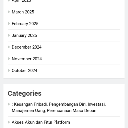
April 2025
March 2025
February 2025
January 2025
December 2024
November 2024
October 2024
Categories
: Keuangan Pribadi, Pengembangan Diri, Investasi,
Manajemen Uang, Perencanaan Masa Depan
Akses Akun dan Fitur Platform