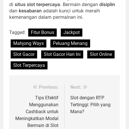
di
situs slot terpercaya
. Bermain dengan
disiplin
dan
kesabaran
adalah kunci untuk meraih
kemenangan dalam permainan ini.
Tagged:
Fitur Bonus
Jackpot
Mahjong Ways
Peluang Menang
Slot Gacor
Slot Gacor Hari Ini
Slot Online
Slot Terpercaya
Previous:
Next:
Post
navigation
Tips Efektif
Slot dengan RTP
Menggunakan
Tertinggi: Pilih yang
Cashback untuk
Mana?
Meningkatkan Modal
Bermain di Slot