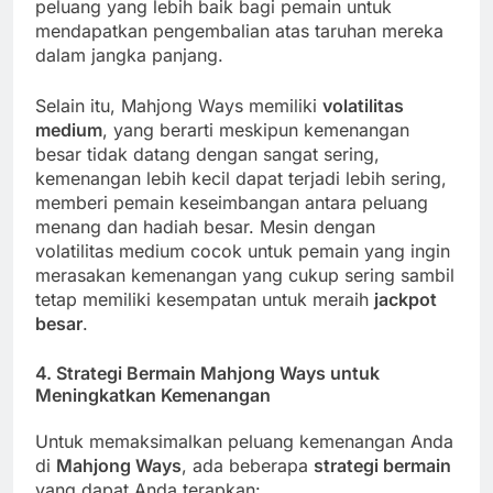
peluang yang lebih baik bagi pemain untuk
mendapatkan pengembalian atas taruhan mereka
dalam jangka panjang.
Selain itu, Mahjong Ways memiliki
volatilitas
medium
, yang berarti meskipun kemenangan
besar tidak datang dengan sangat sering,
kemenangan lebih kecil dapat terjadi lebih sering,
memberi pemain keseimbangan antara peluang
menang dan hadiah besar. Mesin dengan
volatilitas medium cocok untuk pemain yang ingin
merasakan kemenangan yang cukup sering sambil
tetap memiliki kesempatan untuk meraih
jackpot
besar
.
4.
Strategi Bermain Mahjong Ways untuk
Meningkatkan Kemenangan
Untuk memaksimalkan peluang kemenangan Anda
di
Mahjong Ways
, ada beberapa
strategi bermain
yang dapat Anda terapkan: