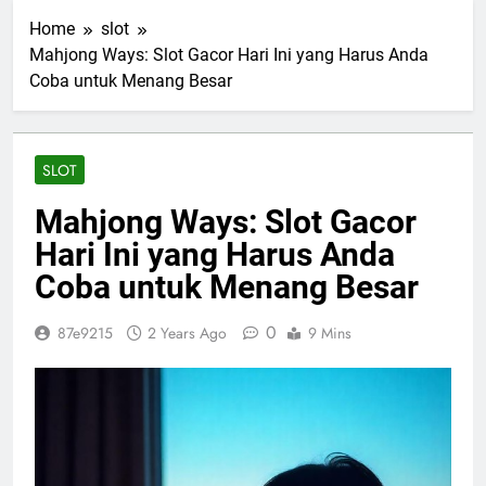
Home
slot
Mahjong Ways: Slot Gacor Hari Ini yang Harus Anda
Coba untuk Menang Besar
SLOT
Mahjong Ways: Slot Gacor
Hari Ini yang Harus Anda
Coba untuk Menang Besar
0
87e9215
2 Years Ago
9 Mins