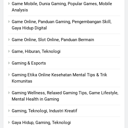
Game Mobile, Dunia Gaming, Popular Games, Mobile
Analysis
Game Online, Panduan Gaming, Pengembangan Skill,
Gaya Hidup Digital
Game Online, Slot Online, Panduan Bermain
Game, Hiburan, Teknologi
Gaming & Esports
Gaming Etika Online Kesehatan Mental Tips & Trik
Komunitas
Gaming Wellness, Relaxed Gaming Tips, Game Lifestyle,
Mental Health in Gaming
Gaming, Teknologi, Industri Kreatif
Gaya Hidup, Gaming, Teknologi