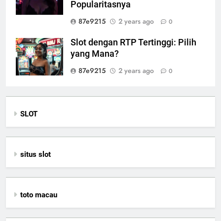
Popularitasnya
87e9215
2 years ago
0
Slot dengan RTP Tertinggi: Pilih
yang Mana?
87e9215
2 years ago
0
SLOT
situs slot
toto macau